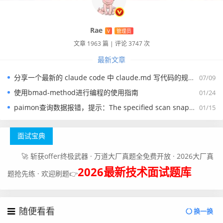
Rae
V
管理员
文章 1963 篇
|
评论 3747 次
最新文章
分享一个最新的 claude code 中 claude.md 写代码的规约文件
07/09
使用bmad-method进行编程的使用指南
01/24
paimon查询数据报错，提示：The specified scan snapshotId 15845 is out of available snapshotId range [17875, 178
01/15
面试宝典
🚀 斩获offer终极武器 · 万道大厂真题全免费开放 · 2026大厂真
2026最新技术面试题库
题抢先练 · 欢迎刷题👉
随便看看
换一换