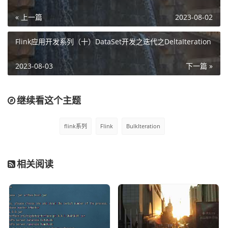
        // Create initial IterativeDataSet

« 上一篇
2023-08-02
        IterativeDataSet<Integer> initial = env.f
romElements(0).iterate(10000);

Flink应用开发系列（十）DataSet开发之迭代之DeltaIteration
        DataSet<Integer> iteration = initial.map
(new MapFunction<Integer, Integer>() {

2023-08-03
下一篇 »
            @Override

            public Integer map(Integer i) throw
s Exception {

继续看这个主题
                double x = Math.random();

                double y = Math.random();

flink系列
Flink
BulkIteration
                retur
n i + ((x * x + y * y < 1) ? 1 : 0);

            }

相关阅读
        });

        // Iteratively transform the IterativeDat
aSet

        DataSet<Integer> count = initial.closeWit
h(iteration);
