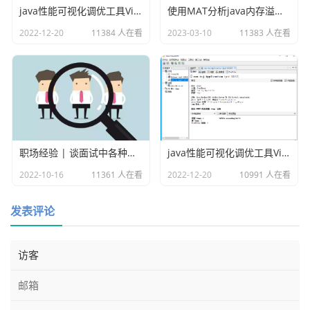
erativeDataSet算子，这里的int主要是指定最大迭代次数。

java性能可视化调优工具VisualVM插件之Visual GC
使用MAT分析java内存溢出的原因
3、构建一个具体的迭代逻辑，即这里的map方法。

2022-12-20
11384 人在看
2023-03-10
11383 人在看
4、通过调用closeWith(DataSet)方法，指定将哪个算子转化
传递给下一次迭代。

5、最后输出结果。
以上就是使用
BulkIteration进行迭代计算的整个过程和案
例。最后按照惯例，附上本案例的源码，登录后即可下载。
职场经验 | 谈面试中各种各样的坑
java性能可视化调优工具VisualVM
登录访问
2022-10-16
11361 人在看
2022-12-20
10991 人在看
本站用户
免费查看
登录账号
发表评论
您未登录，请
登录
或
注册
后查看
真正的成长, 源于内心的觉醒和不懈的努力, 你的信念
和行动, 将铺就通往更好的自己的道路