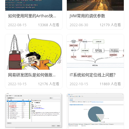
        count.map(new MapFunction<Integer, Double
>() {

如何使用阿里的Arthas快速定位正在线上运行的程序问题
JVM常用的调优参数
            @Override

2022-08-15
13368 人在看
2022-06-30
12179 人在看
            public Double map(Integer count) thro
ws Exception {

                return count / (double)10000 * 4;

            }

        }).print();

        env.execute("DataSetBulkIterationJob ca
l Pi");

网易研发团队是如何做故障演练的？
IT系统如何定位线上问题？
2022-10-15
12176 人在看
2022-10-15
11869 人在看
    }

}
本文的案例是从网上找的示例，主要是体现使用
BulkIteratio
n的过程，整个过程如下：
1、给定一个初始的数据集

2、调用调用iterate(int)迭代的DataSet方法，返回一个It