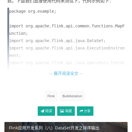
数。下面我们直接使用代码来测试下，代码示例如下：
package org.example;

import org.apache.flink.api.common.functions.MapF
unction;

import org.apache.flink.api.java.DataSet;

import org.apache.flink.api.java.ExecutionEnviron
ment;

import org.apache.flink.api.java.operators.Iterat
iveDataSet;

-- 展开阅读全文 --
public class DataSetBulkIterationJob {

Flink
BulkIteration
    public static void main(String[] args) throw
s  Exception{

阅读
海报
分享
        final ExecutionEnvironment env = Executio
Flink应用开发系列（八）DataSet开发之排序输出
nEnvironment.getExecutionEnvironment();
