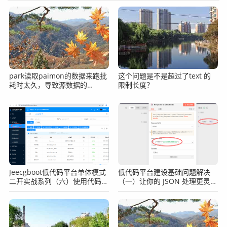
park读取paimon的数据来跑批
这个问题是不是超过了text 的
耗时太久，导致源数据的
限制长度？
snapshot已经过期了，找不到
对应的数据了
Jeecgboot低代码平台单体模式
低代码平台建设基础问题解决
二开实战系列（六）使用代码生
（一）让你的 JSON 处理更灵
成器生成代码自定义开发
活，java实现 {{field.path}}式
的动态字段提取