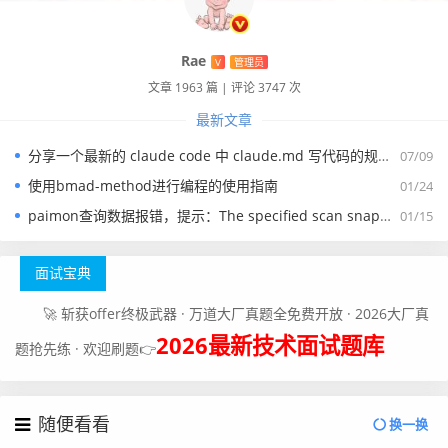
Rae
V
管理员
文章 1963 篇
|
评论 3747 次
最新文章
分享一个最新的 claude code 中 claude.md 写代码的规约文件
07/09
使用bmad-method进行编程的使用指南
01/24
paimon查询数据报错，提示：The specified scan snapshotId 15845 is out of available snapshotId range [17875, 178
01/15
面试宝典
🚀 斩获offer终极武器 · 万道大厂真题全免费开放 · 2026大厂真
2026最新技术面试题库
题抢先练 · 欢迎刷题👉
随便看看
换一换