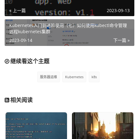
log       #输出 pod 中一个容器的日志

« 上一篇
2023-09-13
rolling-update  #对指定的 RC 执行滚动升级

exec  #在容器内部执行命令

Kubernetes入门到进阶使用（七）如何使用kubectl命令管理
port-forward #将本地端口转发到 Pod

远程kubernetes集群
proxy   #为 Kubernetes API server 启动代理服务器

2023-09-14
下一篇 »
run     #在集群中使用指定镜像启动容器

expose   #将 SVC 或 pod 暴露为新的 kubernetes serv
ice

继续看这个主题
label     #更新资源的 label

config   #修改 kubernetes 配置文件

服务器运维
Kubernetes
k8s
cluster-info #显示集群信息

api-versions #以”组/版本”的格式输出服务端支持的 AP
I 版本

相关阅读
version       #输出服务端和客户端的版本信息

......
这些命令大家在日常的工作中多敲下，随着熟练度的提升，