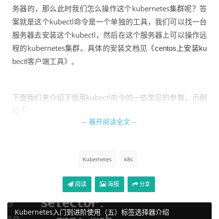
务器的，那么此时我们怎么操作这个kubernetes集群呢？答
案就是这个kubectl命令是一个单独的工具，我们可以找一台
服务器去安装这个kubectl，然后在这个服务器上可以操作远
程的kubernetes集群。具体的安装文档见《
centos上安装ku
》。
bectl客户端工具
下面我们来介绍下使用kubectl命令的一些常见的参数，示例
如下：
-- 展开阅读全文 --
get       #显示一个或多个资源

describe  #显示资源详情

create    #从文件或标准输入创建资源

Kubernetes
k8s
update   #从文件或标准输入更新资源

delete   #通过文件名、标准输入、资源名或者 label 删除
阅读
海报
分享
资源

apply    #通过文件或标准输入创建/更新资源，相当于crea
Kubernetes入门到进阶使用（五）标签选择器介绍
te和update同时使用
