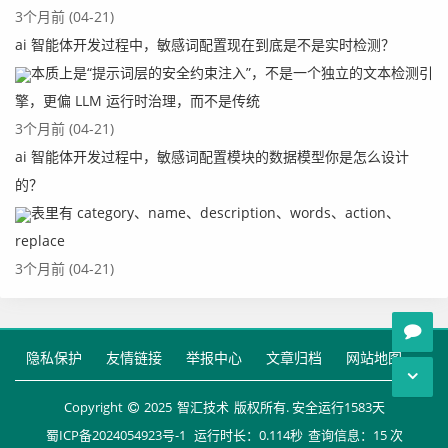
3个月前 (04-21)
ai 智能体开发过程中，敏感词配置现在到底是不是实时检测？
本质上是“提示词层的安全约束注入”，不是一个独立的文本检测引
擎，更偏 LLM 运行时治理，而不是传统
3个月前 (04-21)
ai 智能体开发过程中，敏感词配置模块的数据模型你是怎么设计
的？
表里有 category、name、description、words、action、
replace
3个月前 (04-21)
隐私保护
友情链接
举报中心
文章归档
网站地图
Copyright
2025
智汇技术
版权所有. 安全运行
1583
天
蜀ICP备2024054923号-1
运行时长：0.114秒
查询信息：15 次