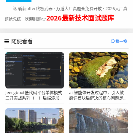
🚀 斩获offer终极武器 · 万道大厂真题全免费开放 · 2026大厂真
2026最新技术面试题库
题抢先练 · 欢迎刷题👉
随便看看
换一换
Jeecgboot低代码平台单体模式
ai 智能体开发过程中，引入敏
二开实战系列（一）后端添加新
感词模块后解决的核心问题是什
的modules模块
么？