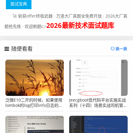
面试宝典
🚀 斩获offer终极武器 · 万道大厂真题全免费开放 · 2026大厂真
2026最新技术面试题库
题抢先练 · 欢迎刷题👉
随便看看
换一换
泛微E10二开的时候，如果使用
Jeecgboot低代码平台实施实战
lombok的log打印info日志的话
系列（十四）场景实战司机管理
如何让他在二开的log中打印出
之表单子表动态选择父元素
来？