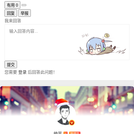
有用
0
回复
举报
我来回答
您需要
登录
后回答此问题！
帅平
V
管理员