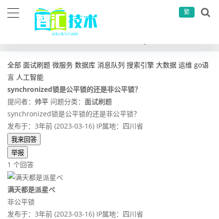
繁
当前位置：
首页
问答社区
面试刷题
synchronized锁是公平锁的还是非公平锁？
全部
面试刷题
微服务
数据库
消息队列
搜索引擎
大数据
运维
go语
言
人工智能
synchronized锁是公平锁的还是非公平锁？
提问者：
帅平
问题分类：
面试刷题
synchronized锁是公平锁的还是非公平锁？
发布于：3年前 (2023-03-16)
IP属地：四川省
我来回答
举报
1 个回答
满天都是派星べ
非公平锁
发布于：3年前 (2023-03-16)
IP属地：四川省