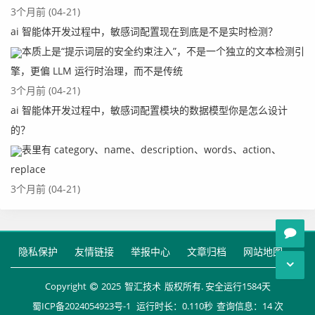
3个月前 (04-21)
ai 智能体开发过程中，敏感词配置现在到底是不是实时检测？
本质上是“提示词层的安全约束注入”，不是一个独立的文本检测引
擎，更偏 LLM 运行时治理，而不是传统
3个月前 (04-21)
ai 智能体开发过程中，敏感词配置模块的数据模型你是怎么设计
的？
表里有 category、name、description、words、action、
replace
3个月前 (04-21)
隐私保护
友情链接
举报中心
文章归档
网站地图
Copyright
2025
智汇技术
版权所有. 安全运行
1584
天
蜀ICP备2024054923号-1
运行时长：0.110秒
查询信息：14 次