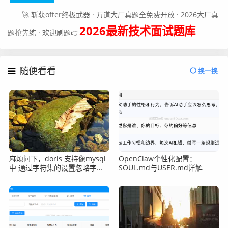
🚀 斩获offer终极武器 · 万道大厂真题全免费开放 · 2026大厂真
2026最新技术面试题库
题抢先练 · 欢迎刷题👉
随便看看
换一换
麻烦问下，doris 支持像mysql
OpenClaw个性化配置：
中 通过字符集的设置忽略字段
SOUL.md与USER.md详解
值的大小写吗