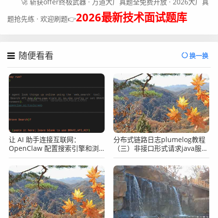
🚀 斩获offer终极武器 · 万道大厂真题全免费开放 · 2026大厂真
2026最新技术面试题库
题抢先练 · 欢迎刷题👉
随便看看
换一换
让 AI 助手连接互联网：
分布式链路日志plumelog教程
OpenClaw 配置搜索引擎和浏
（三）非接口形式请求java服
览器完整教程
务，导致plumelog没有traceid
怎么办？