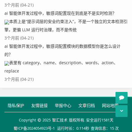
3个月前 (04-21)
ai 智能体开发过程中，敏感词配置现在到底是不是实时检测？
本质上是“提示词层的安全约束注入”，不是一个独立的文本检测引
擎，更偏 LLM 运行时治理，而不是传统
3个月前 (04-21)
ai 智能体开发过程中，敏感词配置模块的数据模型你是怎么设计
的？
表里有 category、name、description、words、action、
replace
3个月前 (04-21)
隐私保护
友情链接
举报中心
文章归档
网站地图
Copyright
2025
智汇技术
版权所有. 安全运行
1581
天
蜀ICP备2024054923号-1
运行时长：0.114秒
查询信息：15 次