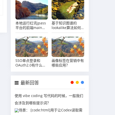
本地运行红讯jpass
基于知识图谱的
平台的前端main包
lookalike算法如何
报错，提示：Failed
工作？
to resolve entry
for package
"@vue-
office/excel".
SSO单点登录和
画像标签在营销中有
OAuth2.0有什么区
哪些应用？
别？
最新回答
使用 vibe coding 写代码的时候，一般我们
会涉及到哪些提示词？
场景： [code:html]用于让Codex读取需