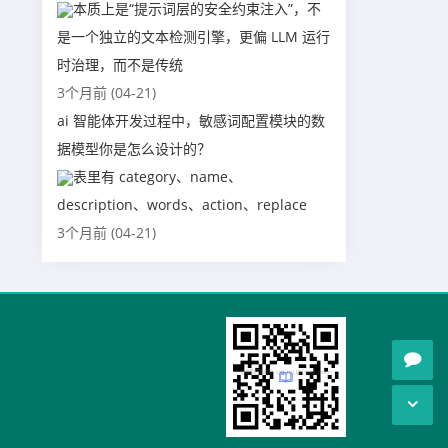
本质上是“提示词层的安全约束注入”，不
是一个独立的文本检测引擎，更偏 LLM 运行
时治理，而不是传统
3个月前 (04-21)
ai 智能体开发过程中，敏感词配置模块的数
据模型你是怎么设计的？
表里有 category、name、
description、words、action、replace
3个月前 (04-21)