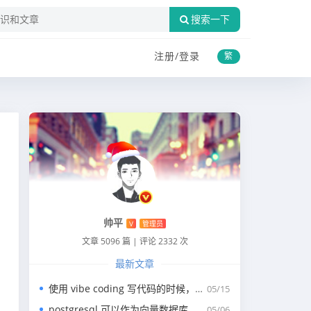
搜索一下
注册/
登录
繁
？
帅平
V
管理员
文章 5096 篇
|
评论 2332 次
最新文章
使用 vibe coding 写代码的时候，一般我们会涉及到哪些提示词？
05/15
postgresql 可以作为向量数据库，那我们安装哪个版本呢？
05/06