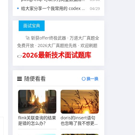
给大家分享一个我常用的 codex 中的 agents.md 文件
04/29
面试宝典
🚀 斩获offer终极武器 · 万道大厂真题全
免费开放 · 2026大厂真题抢先练 · 欢迎刷题
2026最新技术面试题库
👉
随便看看
换一换
flink关联查询的结果
doris的insert语句
是错的怎么办？
也忽略了我不想更新
的字段 但是还是被
覆盖了怎么办？