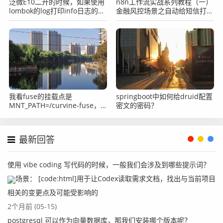
泛微E10二开的时候，如果使用
n8n工作流实战系列教程（一）
lombok的log打印info日志的话
金融风控场景之自动给短信打标
如何让他在二开的log中打印出
签并入库mysql
来？
我看fuse的挂载点是
springboot中如何给druid配置
MNT_PATH=/curvine-fuse，
密文的密码？
需要root权限，这个是on
purpose的吗？
最新回答
使用 vibe coding 写代码的时候，一般我们会涉及到哪些提示词？
场景： [code:html]用于让Codex读取需求文档，找出与当前项目
相关的变更点及可能受影响的
2个月前 (05-15)
postgresql 可以作为向量数据库，那我们安装哪个版本呢？