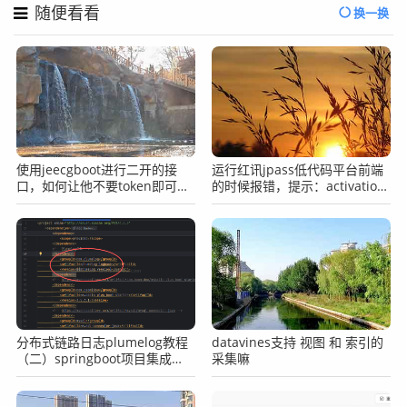
随便看看
换一换
使用jeecgboot进行二开的接
运行红讯jpass低代码平台前端
口，如何让他不要token即可完
的时候报错，提示：activation
成访问？
error: A version argument is
required but missing.
分布式链路日志plumelog教程
datavines支持 视图 和 索引的
（二）springboot项目集成
采集嘛
plumelog