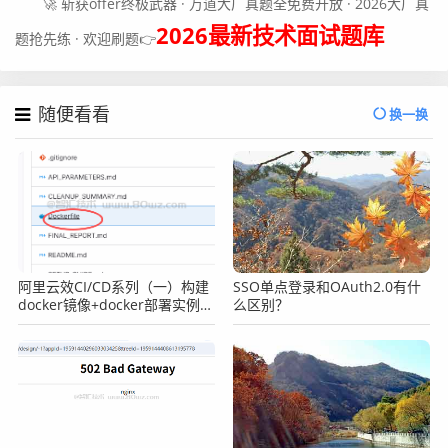
🚀 斩获offer终极武器 · 万道大厂真题全免费开放 · 2026大厂真
2026最新技术面试题库
题抢先练 · 欢迎刷题👉
随便看看
换一换
阿里云效CI/CD系列（一）构建
SSO单点登录和OAuth2.0有什
docker镜像+docker部署实例的
么区别？
项目案例