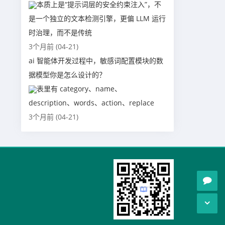
本质上是“提示词层的安全约束注入”，不
是一个独立的文本检测引擎，更偏 LLM 运行
时治理，而不是传统
3个月前 (04-21)
ai 智能体开发过程中，敏感词配置模块的数
据模型你是怎么设计的？
表里有 category、name、
description、words、action、replace
3个月前 (04-21)