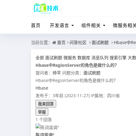
首页
开发语言
组件相关
微服务相
当前位置：
首页
问答社区
面试刷题
Hbase中R
全部
面试刷题
微服务
数据库
消息队列
搜索引擎
大
Hbase中RegionServer的角色是做什么的？
提问者：
帅平
问题分类：
面试刷题
Hbase中RegionServer的角色是做什么的？
Hbase
发布于：3年前 (2023-11-27)
IP属地：四川省
我来回答
举报
1 个回答
陈词滥调°