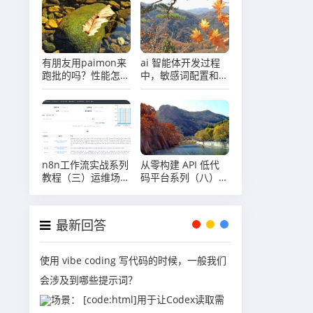
一张配置表？
有朋友用paimon来
ai 智能体开发过程
跑批的吗？性能怎么
中，敏感词配置和智
样？
能体是怎么关联的？
n8n工作流实战系列
从零构建 API 低代
教程（三）运维场景
码平台系列（八）流
之自动巡检报告故障
程执行引擎核心原理
最新回答
使用 vibe coding 写代码的时候，一般我们
会涉及到哪些提示词？
场景： [code:html]用于让Codex读取需