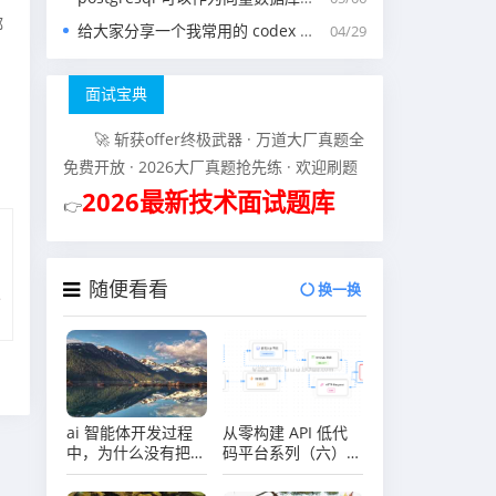
都
给大家分享一个我常用的 codex 中的 agents.md 文件
04/29
面试宝典
🚀 斩获offer终极武器 · 万道大厂真题全
免费开放 · 2026大厂真题抢先练 · 欢迎刷题
2026最新技术面试题库
👉
随便看看
换一换
ai 智能体开发过程
从零构建 API 低代
中，为什么没有把敏
码平台系列（六）可
感词做成简单的字符
视化流程编辑器实现
串字段，而是单独做
（上）