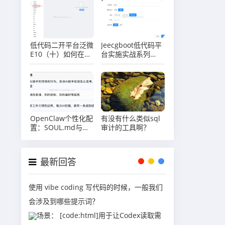
低代码二开平台泛微
Jeecgboot低代码平
E10（十）如何在泛
台实施实战系列
微E10中创建自定义
（八）场景实战司机
数据库表
管理之表单Java增强
之使用http接口
OpenClaw个性化配
有没有什么类似sql
置：SOUL.md与
审计的工具啊？
USER.md详解
最新回答
使用 vibe coding 写代码的时候，一般我们
会涉及到哪些提示词？
场景： [code:html]用于让Codex读取需