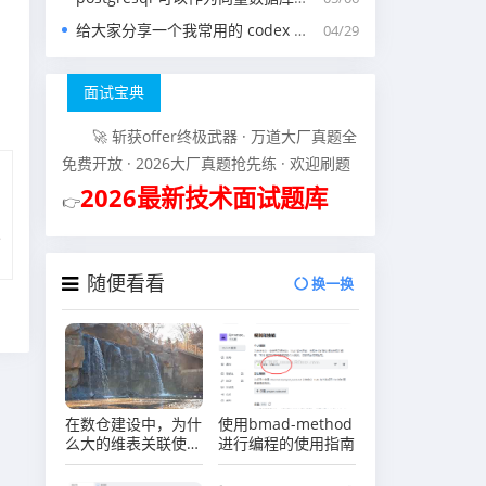
给大家分享一个我常用的 codex 中的 agents.md 文件
04/29
面试宝典
🚀 斩获offer终极武器 · 万道大厂真题全
免费开放 · 2026大厂真题抢先练 · 欢迎刷题
2026最新技术面试题库
👉
随便看看
换一换
在数仓建设中，为什
使用bmad-method
么大的维表关联使用
进行编程的使用指南
hbase而不使用
paimon？