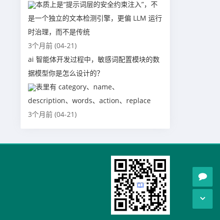
本质上是“提示词层的安全约束注入”，不
是一个独立的文本检测引擎，更偏 LLM 运行
时治理，而不是传统
3个月前 (04-21)
ai 智能体开发过程中，敏感词配置模块的数
据模型你是怎么设计的？
表里有 category、name、
description、words、action、replace
3个月前 (04-21)