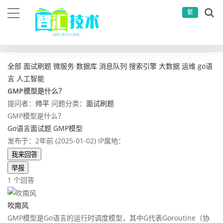
繁
当前位置：
首页
问答社区
面试刷题
GMP模型是什么？
全部
面试刷题
微服务
数据库
消息队列
搜索引擎
大数据
运维
go语
言
人工智能
GMP模型是什么？
提问者：
帅平
问题分类：
面试刷题
GMP模型是什么？
Go语言面试题
GMP模型
发布于：2年前 (2025-01-02)
IP属地：
我来回答
举报
1 个回答
吹南风
GMP模型是Go语言的运行时调度模型，其中G代表Goroutine（协