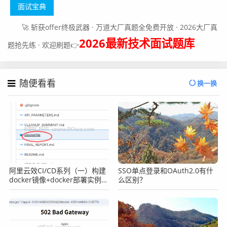
面试宝典
🚀 斩获offer终极武器 · 万道大厂真题全免费开放 · 2026大厂真
2026最新技术面试题库
题抢先练 · 欢迎刷题👉
随便看看
换一换
阿里云效CI/CD系列（一）构建
SSO单点登录和OAuth2.0有什
docker镜像+docker部署实例的
么区别？
项目案例