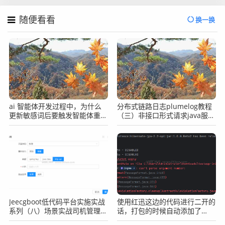
随便看看
换一换
ai 智能体开发过程中，为什么
分布式链路日志plumelog教程
更新敏感词后要触发智能体重注
（三）非接口形式请求java服
册？
务，导致plumelog没有traceid
怎么办？
Jeecgboot低代码平台实施实战
使用红迅这边的代码进行二开的
系列（八）场景实战司机管理之
话，打包的时候自动添加了
表单Java增强之使用http接口
pmd验证，导致打包出现错误