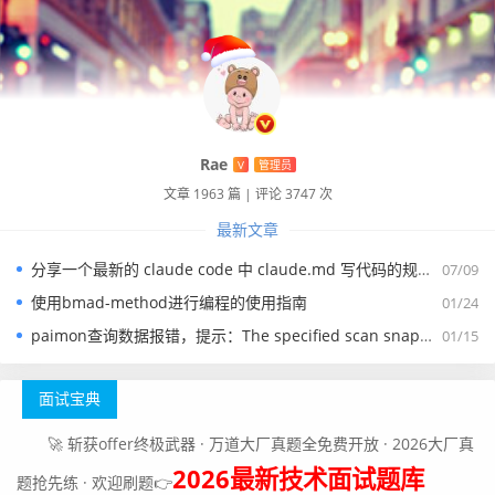
Rae
V
管理员
文章 1963 篇
|
评论 3747 次
最新文章
分享一个最新的 claude code 中 claude.md 写代码的规约文件
07/09
使用bmad-method进行编程的使用指南
01/24
paimon查询数据报错，提示：The specified scan snapshotId 15845 is out of available snapshotId range [17875, 178
01/15
面试宝典
🚀 斩获offer终极武器 · 万道大厂真题全免费开放 · 2026大厂真
2026最新技术面试题库
题抢先练 · 欢迎刷题👉