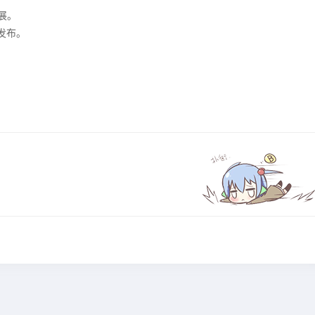
扩展。
机发布。
。