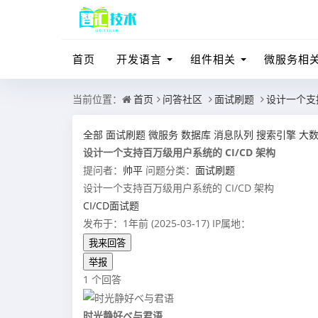
首页
开发语言
组件相关
微服务相
当前位置：
首页
问答社区
面试刷题
设计一个支持
全部
面试刷题
微服务
数据库
消息队列
搜索引擎
大
设计一个支持百万级用户系统的 CI/CD 架构
提问者：
帅平
问题分类：
面试刷题
设计一个支持百万级用户系统的 CI/CD 架构
CI/CD面试题
发布于：1年前 (2025-03-17)
IP属地：
我来回答
举报
1 个回答
时光静好べ与君语