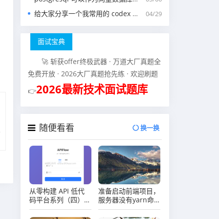
给大家分享一个我常用的 codex 中的 agents.md 文件
04/29
面试宝典
🚀 斩获offer终极武器 · 万道大厂真题全
免费开放 · 2026大厂真题抢先练 · 欢迎刷题
2026最新技术面试题库
👉
随便看看
换一换
从零构建 API 低代
准备启动前端项目，
码平台系列（四）用
服务器没有yarn命
户认证与权限管理
令怎么办？