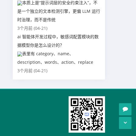
本质上是“提示词层的安全约束注入”，不
是一个独立的文本检测引擎，更偏 LLM 运行
时治理，而不是传统
3个月前 (04-21)
ai 智能体开发过程中，敏感词配置模块的数
据模型你是怎么设计的？
表里有 category、name、
description、words、action、replace
3个月前 (04-21)