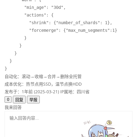
        "min_age": "30d",  

        "actions": {  

          "shrink": {"number_of_shards": 1},  

          "forcemerge": {"max_num_segments":1}  

        }  

      }  

    }  

  }  

}
自动化：滚动→收缩→合并→删除全托管
成本优化：热节点用SSD，温节点换HDD
发布于：1年前 (2025-03-21)
IP属地：四川省
0
回复
举报
我来回答