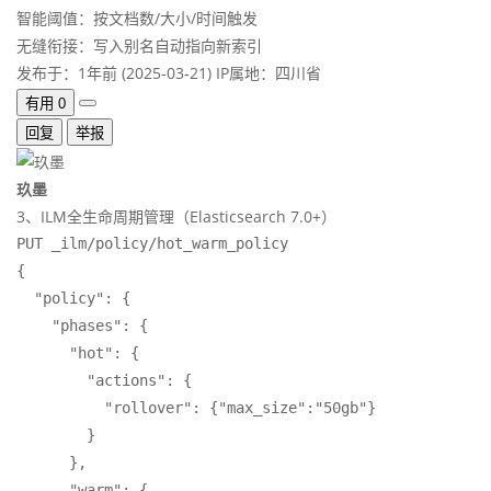
智能阈值：按文档数/大小/时间触发
无缝衔接：写入别名自动指向新索引
发布于：1年前 (2025-03-21)
IP属地：四川省
有用
0
回复
举报
玖墨
3、ILM全生命周期管理（Elasticsearch 7.0+）
PUT _ilm/policy/hot_warm_policy  

{  

  "policy": {  

    "phases": {  

      "hot": {  

        "actions": {  

          "rollover": {"max_size":"50gb"}  

        }  

      },  

      "warm": {  
