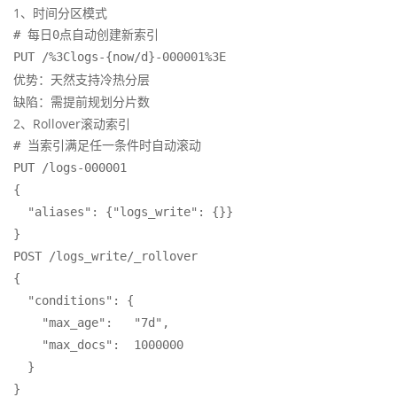
1、时间分区模式
# 每日0点自动创建新索引  

PUT /%3Clogs-{now/d}-000001%3E
优势：天然支持冷热分层
缺陷：需提前规划分片数
2、Rollover滚动索引
# 当索引满足任一条件时自动滚动  

PUT /logs-000001  

{  

  "aliases": {"logs_write": {}}  

}  

POST /logs_write/_rollover   

{  

  "conditions": {  

    "max_age":   "7d",  

    "max_docs":  1000000  

  }  

}