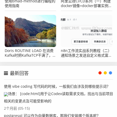
使用bmad-method进行编程的
阿里云效CI/CD系列（一）构建
使用指南
docker镜像+docker部署实例的
项目案例
Doris ROUTINE LOAD 在消费
n8n工作流实战系列教程（二）
Kafka时把KafkaTCP干满了，
通知场景之发送自定义格式富文
Doris方面有没有相关参数可以
本内容给飞书webhook
调节？
最新回答
使用 vibe coding 写代码的时候，一般我们会涉及到哪些提示词？
场景： [code:html]用于让Codex读取需求文档，找出与当前项目
相关的变更点及可能受影响的
2个月前 (05-15)
postgresql 可以作为向量数据库，那我们安装哪个版本呢？