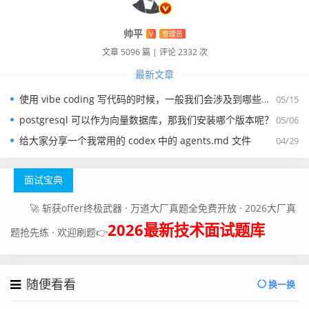
帅平
V
管理员
文章 5096 篇
|
评论 2332 次
最新文章
使用 vibe coding 写代码的时候，一般我们会涉及到哪些提示词？
05/15
postgresql 可以作为向量数据库，那我们安装哪个版本呢？
05/06
给大家分享一个我常用的 codex 中的 agents.md 文件
04/29
面试宝典
🚀 斩获offer终极武器 · 万道大厂真题全免费开放 · 2026大厂真
2026最新技术面试题库
题抢先练 · 欢迎刷题👉
随便看看
换一换