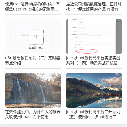
使用trae进行ai编程的时候，有
最近公司想搞数据治理，正好想
哪些user_rule相关的配置示例
找一个便宜好用的产品,有没有
可以提供下，参考下吗？
推荐啊？
n8n基础教程系列（二）定时器
Jeecgboot低代码平台实施实战
节点介绍
系列（十四）场景实战司机管理
之表单子表动态选择父元素
在数仓建设中，为什么大的维表
Jeecgboot低代码平台二开系列
关联使用hbase而不使用
（五）使用JeecgBoot进行二开
paimon？
常见问题汇总