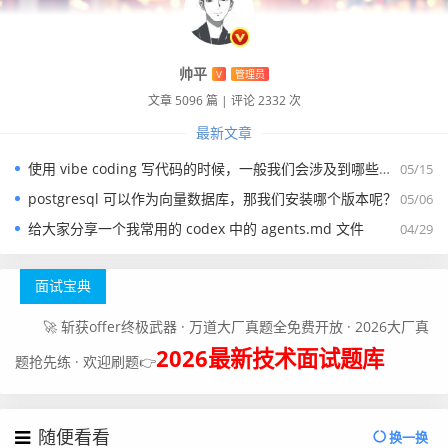
帅平
V
管理员
文章 5096 篇
|
评论 2332 次
最新文章
使用 vibe coding 写代码的时候，一般我们会涉及到哪些提示词？
05/15
postgresql 可以作为向量数据库，那我们安装哪个版本呢？
05/06
给大家分享一个我常用的 codex 中的 agents.md 文件
04/29
面试宝典
🚀 斩获offer终极武器 · 万道大厂真题全免费开放 · 2026大厂真
2026最新技术面试题库
题抢先练 · 欢迎刷题👉
随便看看
换一换