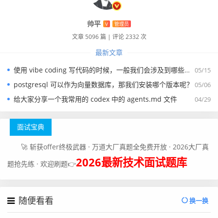
帅平
V
管理员
文章 5096 篇
|
评论 2332 次
最新文章
使用 vibe coding 写代码的时候，一般我们会涉及到哪些提示词？
05/15
postgresql 可以作为向量数据库，那我们安装哪个版本呢？
05/06
给大家分享一个我常用的 codex 中的 agents.md 文件
04/29
面试宝典
🚀 斩获offer终极武器 · 万道大厂真题全免费开放 · 2026大厂真
2026最新技术面试题库
题抢先练 · 欢迎刷题👉
随便看看
换一换