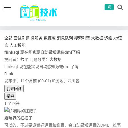
繁
当前位置：
首页
问答社区
大数据
flinksql 现在能实现自动感知源端dml了吗
全部
面试刷题
微服务
数据库
消息队列
搜索引擎
大数据
运维
go语
言
人工智能
flinksql 现在能实现自动感知源端dml了吗
提问者：
帅平
问题分类：
大数据
flinksql 现在能实现自动感知源端dml了吗
Flink
发布于：11个月前 (09-01)
IP属地：四川省
我来回答
举报
1 个回答
娇喘界的扛把子
可以的，不过要设置好源表和维表，会自动感知源表的DML，维表