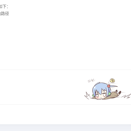
如下：
内路径