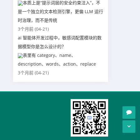
本质上是“提示词层的安全约束注入”，不
是一个独立的文本检测引擎，更偏 LLM 运行
时治理，而不是传统
3个月前 (04-21)
ai 智能体开发过程中，敏感词配置模块的数
据模型你是怎么设计的？
表里有 category、name、
description、words、action、replace
3个月前 (04-21)