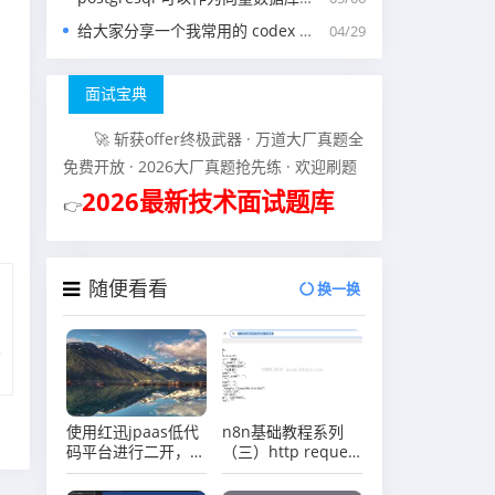
给大家分享一个我常用的 codex 中的 agents.md 文件
04/29
面试宝典
🚀 斩获offer终极武器 · 万道大厂真题全
免费开放 · 2026大厂真题抢先练 · 欢迎刷题
2026最新技术面试题库
👉
随便看看
换一换
使用红迅jpaas低代
n8n基础教程系列
码平台进行二开，想
（三）http request
要根据token获取用
节点介绍
户的id怎么办？