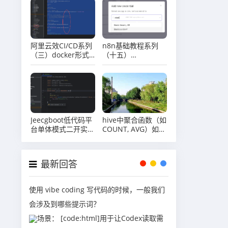
阿里云效CI/CD系列
n8n基础教程系列
（三）docker形式
（十五）
部署ruoyi前端项目
elasticsearch节点
案例
介绍
Jeecgboot低代码平
hive中聚合函数（如
台单体模式二开实战
COUNT, AVG）如何
系列（十四）自定义
处理 NULL 值？
开发定时任务
最新回答
使用 vibe coding 写代码的时候，一般我们
会涉及到哪些提示词？
场景： [code:html]用于让Codex读取需