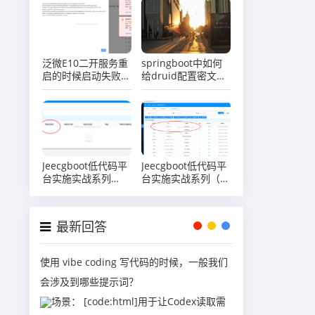
泛微E10二开服务重
springboot中如何
启的时候启动失败
给druid配置密文的
了，报错：Error
密码？
creating bean with
name
'requestMappingHandlerMapping'
defined in class
Jeecgboot低代码平
Jeecgboot低代码平
台实施实战系列
台实施实战系列（十
（四）场景实战司机
三）场景实战司机管
管理之表单图片上传
理之表单主子表之添
与展示
加司机管理为子表
最新回答
使用 vibe coding 写代码的时候，一般我们
会涉及到哪些提示词？
场景： [code:html]用于让Codex读取需