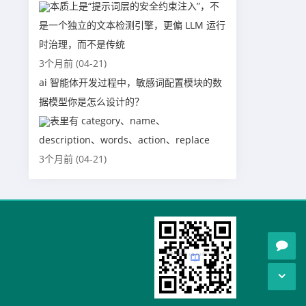
本质上是“提示词层的安全约束注入”，不
是一个独立的文本检测引擎，更偏 LLM 运行
时治理，而不是传统
3个月前 (04-21)
ai 智能体开发过程中，敏感词配置模块的数
据模型你是怎么设计的？
表里有 category、name、
description、words、action、replace
3个月前 (04-21)