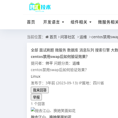
首页
开发语言
组件相关
微服务相
当前位置：
首页
问答社区
运维
centos禁用s
全部
面试刷题
微服务
数据库
消息队列
搜索引擎
大
centos禁用swap后如何验证效果？
提问者：
帅平
问题分类：
运维
centos禁用swap后如何验证效果？
Linux
发布于：3年前 (2023-09-13)
IP属地：四川省
我来回答
举报
1 个回答
抛去江山、换她笑面如花