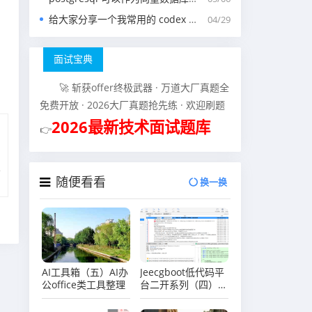
给大家分享一个我常用的 codex 中的 agents.md 文件
04/29
面试宝典
🚀 斩获offer终极武器 · 万道大厂真题全
免费开放 · 2026大厂真题抢先练 · 欢迎刷题
2026最新技术面试题库
👉
随便看看
换一换
AI工具箱（五）AI办
Jeecgboot低代码平
公office类工具整理
台二开系列（四）
JeecgBoot开发环境
运行后端项目