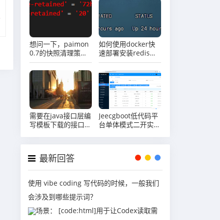
想问一下，paimon
如何使用docker快
0.7的快照清理策略
速部署安装redis实
快照在72小时以
例
内，但是数量已经超
过20个啦，为什么
不自动删除啊？
需要在java接口层编
Jeecgboot低代码平
写模板下载的接口，
台单体模式二开实战
应该怎么做？
系列（六）使用代码
生成器生成代码自定
义开发
最新回答
使用 vibe coding 写代码的时候，一般我们
会涉及到哪些提示词？
场景： [code:html]用于让Codex读取需