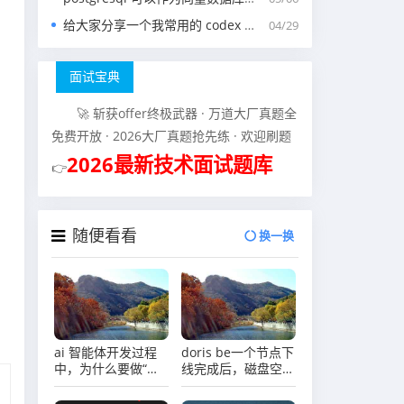
给大家分享一个我常用的 codex 中的 agents.md 文件
04/29
面试宝典
🚀 斩获offer终极武器 · 万道大厂真题全
免费开放 · 2026大厂真题抢先练 · 欢迎刷题
2026最新技术面试题库
👉
随便看看
换一换
ai 智能体开发过程
doris be一个节点下
中，为什么要做“删
线完成后，磁盘空间
除前检查被哪些智能
未释放，是否可以关
体使用”？
闭节点呢?