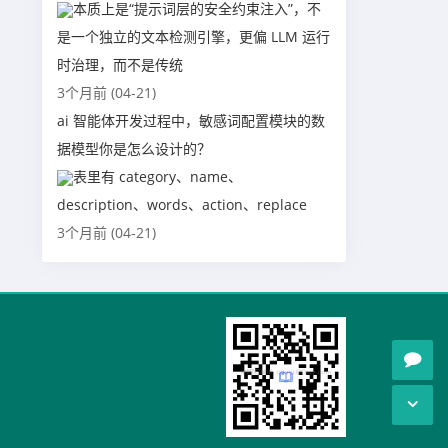
本质上是“提示词层的安全约束注入”，不
是一个独立的文本检测引擎，更偏 LLM 运行
时治理，而不是传统
3个月前 (04-21)
ai 智能体开发过程中，敏感词配置模块的数
据模型你是怎么设计的？
表里有 category、name、
description、words、action、replace
3个月前 (04-21)