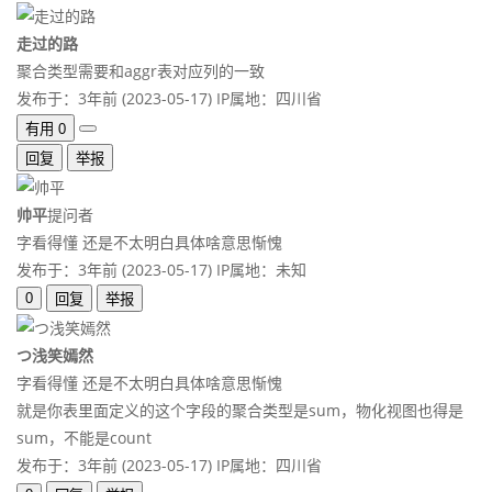
走过的路
聚合类型需要和aggr表对应列的一致
发布于：3年前 (2023-05-17)
IP属地：四川省
有用
0
回复
举报
帅平
提问者
字看得懂 还是不太明白具体啥意思惭愧
发布于：3年前 (2023-05-17)
IP属地：未知
0
回复
举报
つ浅笑嫣然
字看得懂 还是不太明白具体啥意思惭愧
就是你表里面定义的这个字段的聚合类型是sum，物化视图也得是
sum，不能是count
发布于：3年前 (2023-05-17)
IP属地：四川省