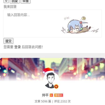
0
回复
举报
我来回答
您需要
登录
后回答此问题！
帅平
V
管理员
文章 5096 篇
|
评论 2332 次