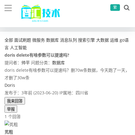
繁
当前位置：
首页
问答社区
数据库
doris delete有啥参数可以提速吗?
全部
面试刷题
微服务
数据库
消息队列
搜索引擎
大数据
运维
go语
言
人工智能
doris delete有啥参数可以提速吗?
提问者：
帅平
问题分类：
数据库
doris delete有啥参数可以提速吗？删70w条数据，今天跑了一天，
才删了30w条
Doris
发布于：3年前 (2023-06-20)
IP属地：四川省
我来回答
举报
1 个回答
芄粗