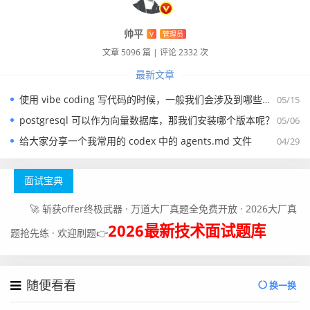
帅平
V
管理员
文章 5096 篇
|
评论 2332 次
最新文章
使用 vibe coding 写代码的时候，一般我们会涉及到哪些提示词？
05/15
postgresql 可以作为向量数据库，那我们安装哪个版本呢？
05/06
给大家分享一个我常用的 codex 中的 agents.md 文件
04/29
面试宝典
🚀 斩获offer终极武器 · 万道大厂真题全免费开放 · 2026大厂真
2026最新技术面试题库
题抢先练 · 欢迎刷题👉
随便看看
换一换