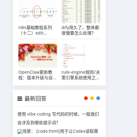
n8n基础教程系列
dify用久了，整体都
（十二）edit
很慢要怎么处理？
fields（SET）节点
介绍
OpenClaw更新教
rule-engine规则/决
程：版本升级与自动
策引擎系统使用之踩
更新配置
坑记录
最新回答
使用 vibe coding 写代码的时候，一般我们
会涉及到哪些提示词？
场景： [code:html]用于让Codex读取需