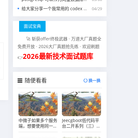
给大家分享一个我常用的 codex 中的 agents.md 文件
04/29
面试宝典
🚀 斩获offer终极武器 · 万道大厂真题全
免费开放 · 2026大厂真题抢先练 · 欢迎刷题
2026最新技术面试题库
👉
随便看看
换一换
中微子如果多个服务
Jeecgboot低代码平
端，想要使用同一个
台二开系列（三）
客户端，这种模式支
JeecgBoot前端开发
持吗？
环境搭建准备