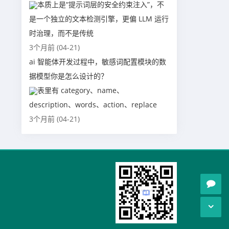
本质上是“提示词层的安全约束注入”，不
是一个独立的文本检测引擎，更偏 LLM 运行
时治理，而不是传统
3个月前 (04-21)
ai 智能体开发过程中，敏感词配置模块的数
据模型你是怎么设计的？
表里有 category、name、
description、words、action、replace
3个月前 (04-21)