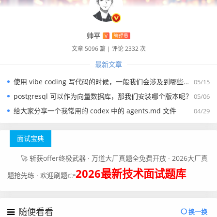
帅平
V
管理员
文章 5096 篇
|
评论 2332 次
最新文章
使用 vibe coding 写代码的时候，一般我们会涉及到哪些提示词？
05/15
postgresql 可以作为向量数据库，那我们安装哪个版本呢？
05/06
给大家分享一个我常用的 codex 中的 agents.md 文件
04/29
面试宝典
🚀 斩获offer终极武器 · 万道大厂真题全免费开放 · 2026大厂真
2026最新技术面试题库
题抢先练 · 欢迎刷题👉
随便看看
换一换