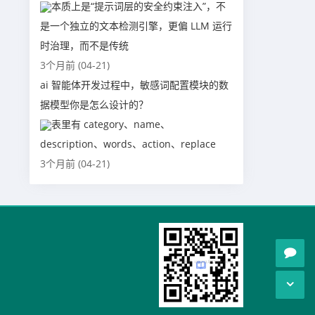
本质上是“提示词层的安全约束注入”，不
是一个独立的文本检测引擎，更偏 LLM 运行
时治理，而不是传统
3个月前 (04-21)
ai 智能体开发过程中，敏感词配置模块的数
据模型你是怎么设计的？
表里有 category、name、
description、words、action、replace
3个月前 (04-21)