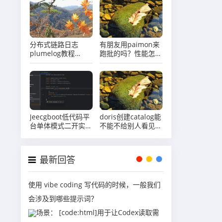
分布式链路日志
有朋友用paimon来
plumelog教程
跑批的吗？性能怎么
（三）非接口形式请
样？
求java服务，导致
plumelog没有
traceid怎么办？
Jeecgboot低代码平
doris创建catalog能
台单体模式二开实战
不能不给别人看见我
系列（十四）自定义
创建的catalog啊?
开发定时任务
最新回答
使用 vibe coding 写代码的时候，一般我们
会涉及到哪些提示词？
场景： [code:html]用于让Codex读取需