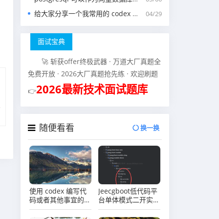
给大家分享一个我常用的 codex 中的 agents.md 文件
04/29
面试宝典
🚀 斩获offer终极武器 · 万道大厂真题全
免费开放 · 2026大厂真题抢先练 · 欢迎刷题
2026最新技术面试题库
👉
随便看看
换一换
使用 codex 编写代
Jeecgboot低代码平
码或者其他事宜的时
台单体模式二开实战
候，需要给他添加哪
系列（八）后端低代
些协作准则？
码二开说明