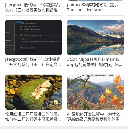
Jeecgboot低代码平台实施实战
paimon查询数据报错，提示：
系列（三）场景实战司机管理之
The specified scan
表单字段必填
snapshotId 15845 is out of
available snapshotId range
[17875, 178
Jeecgboot低代码平台单体模式
启动红讯jpaas项目的main和
二开实战系列（十四）自定义开
app包的前端项目的时候，出现
发定时任务
下载依赖错误怎么办？
使用红讯二开开发接口的时候，
ai 智能体开发过程中，为什么
如何在二开的代码中屏蔽掉接口
更新敏感词后要触发智能体重注
中自动进行的authorized验
册？