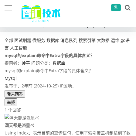
繁
当前位置：
首页
问答社区
数据库
mysql的explain命令中Extra字段的具体含义？
全部
面试刷题
微服务
数据库
消息队列
搜索引擎
大数据
运维
go语
言
人工智能
mysql的explain命令中Extra字段的具体含义？
提问者：
帅平
问题分类：
数据库
mysql的explain命令中Extra字段的具体含义？
Mysql
发布于：2年前 (2024-10-25)
IP属地：
我来回答
举报
1 个回答
满天都是派星べ
Using index：表示目前的查询语句，使用了索引覆盖机制拿到了数