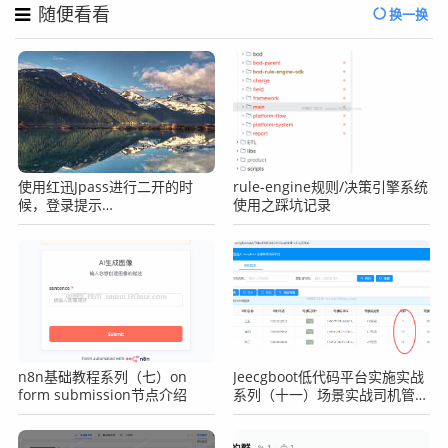
随便看看
换一换
使用红迅Jpass进行二开的时
rule-engine规则/决策引擎系统
候，登录提示
使用之踩坑记录
MQClientException: The
producer service state not
OK
n8n基础教程系列（七）on
Jeecgboot低代码平台实施实战
form submission节点介绍
系列（十一）场景实战司机管理
之表单数据权限控制