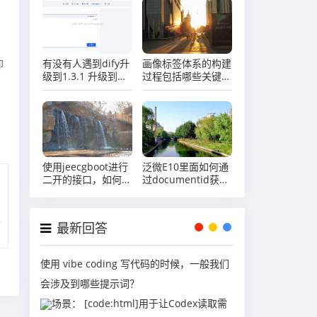
方资源调度器，如果
使用第三方调度组
件，使用那些？
有没有人遇到dify升
画像标签体系的构建
即
级到1.3.1 升级到最
过程包括哪些关键步
新版本 知识库出问
骤？
题的？
使用jeecgboot进行
泛微E10里面如何通
二开的接口，如何让
过documentid获取
他不要token即可完
到对应的文件？
成访问？
最新回答
使用 vibe coding 写代码的时候，一般我们
会涉及到哪些提示词？
场景： [code:html]用于让Codex读取需