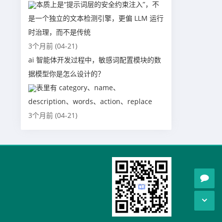
本质上是“提示词层的安全约束注入”，不
是一个独立的文本检测引擎，更偏 LLM 运行
时治理，而不是传统
3个月前 (04-21)
ai 智能体开发过程中，敏感词配置模块的数
据模型你是怎么设计的？
表里有 category、name、
description、words、action、replace
3个月前 (04-21)