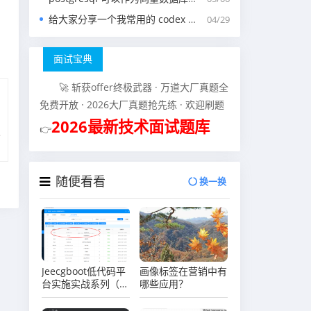
给大家分享一个我常用的 codex 中的 agents.md 文件
04/29
面试宝典
🚀 斩获offer终极武器 · 万道大厂真题全
免费开放 · 2026大厂真题抢先练 · 欢迎刷题
2026最新技术面试题库
👉
随便看看
换一换
Jeecgboot低代码平
画像标签在营销中有
台实施实战系列（十
哪些应用？
三）场景实战司机管
理之表单主子表之添