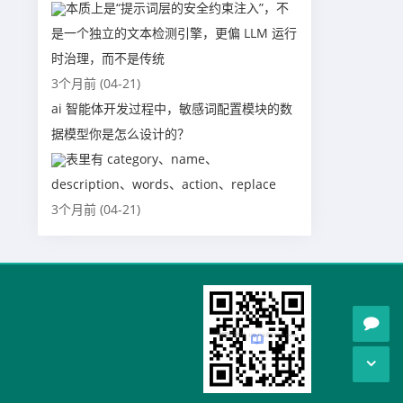
本质上是“提示词层的安全约束注入”，不
是一个独立的文本检测引擎，更偏 LLM 运行
时治理，而不是传统
3个月前 (04-21)
ai 智能体开发过程中，敏感词配置模块的数
据模型你是怎么设计的？
表里有 category、name、
description、words、action、replace
3个月前 (04-21)