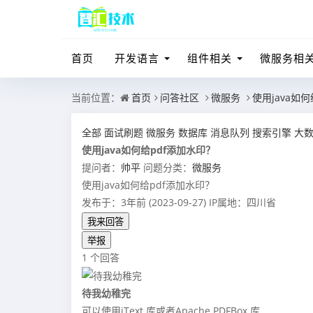
首页
开发语言
组件相关
微服务相
当前位置：
首页
问答社区
微服务
使用java如
全部
面试刷题
微服务
数据库
消息队列
搜索引擎
大
使用java如何给pdf添加水印？
提问者：
帅平
问题分类：
微服务
使用java如何给pdf添加水印？
发布于：3年前 (2023-09-27)
IP属地：四川省
我来回答
举报
1 个回答
待我幼稚完
可以使用iText 库或者Apache PDFBox 库