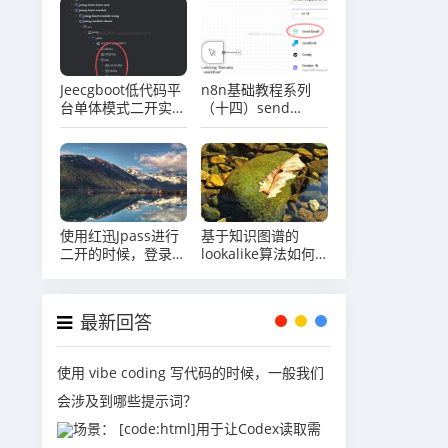
加司机管理为子表
Jeecgboot低代码平
n8n基础教程系列
台单体模式二开实战
（十四）send
系列（八）后端低代
email节点介绍
码二开说明
使用红迅Jpass进行
基于知识图谱的
二开的时候，登录提
lookalike算法如何
示
工作？
MQClientException:
The producer
最新回答
service state not
OK
使用 vibe coding 写代码的时候，一般我们
会涉及到哪些提示词？
场景： [code:html]用于让Codex读取需