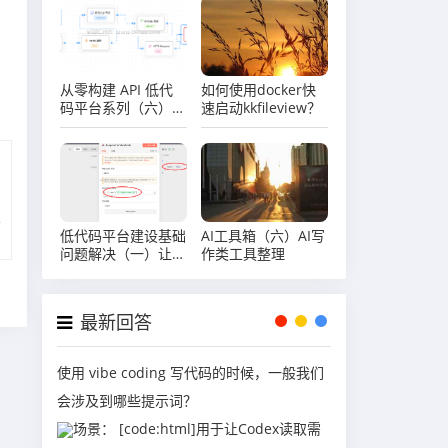
从零构建 API 低代
如何使用docker快
码平台系列（六）可
速启动kkfileview？
视化流程编辑器实现
（上）
低代码平台建设基础
AI工具箱（六）AI写
问题解决（一）让你
作类工具整理
的 JSON 处理更灵
活，java实现
{{field.path}}式的动
最新回答
态字段提取
使用 vibe coding 写代码的时候，一般我们
会涉及到哪些提示词？
场景： [code:html]用于让Codex读取需