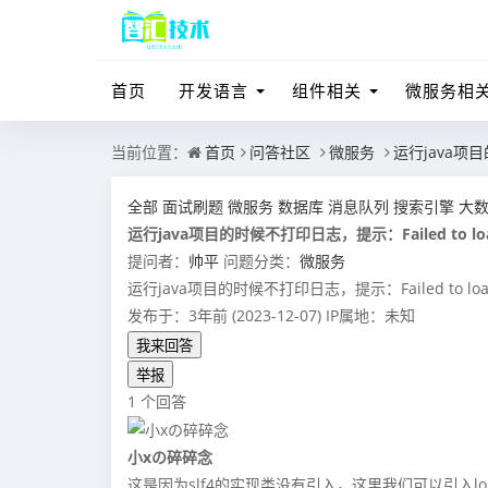
首页
开发语言
组件相关
微服务相
当前位置：
首页
问答社区
微服务
运行java项目的时
全部
面试刷题
微服务
数据库
消息队列
搜索引擎
大
运行java项目的时候不打印日志，提示：Failed to load class
提问者：
帅平
问题分类：
微服务
运行java项目的时候不打印日志，提示：Failed to load cla
发布于：3年前 (2023-12-07)
IP属地：未知
我来回答
举报
1 个回答
小xの碎碎念
这是因为slf4的实现类没有引入，这里我们可以引入lo