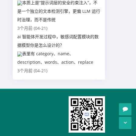
本质上是“提示词层的安全约束注入”，不
是一个独立的文本检测引擎，更偏 LLM 运行
时治理，而不是传统
3个月前 (04-21)
ai 智能体开发过程中，敏感词配置模块的数
据模型你是怎么设计的？
表里有 category、name、
description、words、action、replace
3个月前 (04-21)