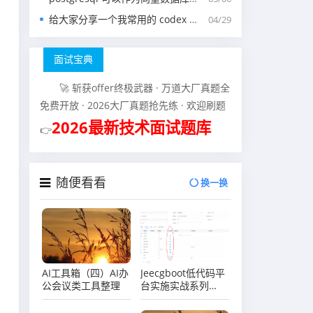
给大家分享一个我常用的 codex 中的 agents.md 文件
04/29
面试宝典
🚀 斩获offer终极武器 · 万道大厂真题全
免费开放 · 2026大厂真题抢先练 · 欢迎刷题
2026最新技术面试题库
👉
随便看看
换一换
AI工具箱（四）AI办
Jeecgboot低代码平
公会议类工具整理
台实施实战系列
（三）场景实战司机
管理之表单字段必填