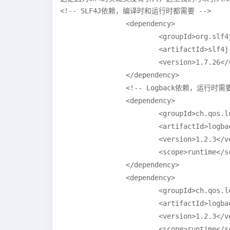
<!-- SLF4J依赖，编译时和运行时都需要 -->

		<dependency>

			<groupId>org.slf4j</groupId>

			<artifactId>slf4j-api</artifactId>

			<version>1.7.26</version>

		</dependency>

		<!-- Logback依赖，运行时需要 -->

		<dependency>

			<groupId>ch.qos.logback</groupId>

			<artifactId>logback-core</artifactId>

			<version>1.2.3</version>

			<scope>runtime</scope>

		</dependency>

		<dependency>

			<groupId>ch.qos.logback</groupId>

			<artifactId>logback-classic</artifactId>

			<version>1.2.3</version>

			<scope>runtime</scope>
