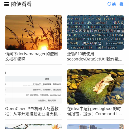
随便看看
换一换
请问下doris-manager的使用
泛微E10我使用
文档在哪啊
secondevDataSetUtil操作数据
库一直提示租户为空，查询失败
怎么办？
OpenClaw 飞书机器人配置教
在idea中运行jeecbgboot的时
程：从零开始搭建企业聊天机器
候报错，提示：Command line
人
is too long怎么办？