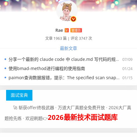
Rae
V
管理员
文章 1963 篇
|
评论 3747 次
最新文章
分享一个最新的 claude code 中 claude.md 写代码的规约文件
07/09
使用bmad-method进行编程的使用指南
01/24
paimon查询数据报错，提示：The specified scan snapshotId 15845 is out of available snapshotId range [17875, 178
01/15
面试宝典
🚀 斩获offer终极武器 · 万道大厂真题全免费开放 · 2026大厂真
2026最新技术面试题库
题抢先练 · 欢迎刷题👉