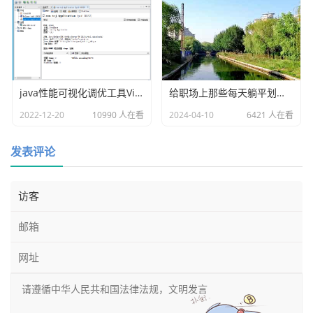
面试官的心理是这样的，初看简历，还行，学历和背景都挺
匹配的，大概给个75分。第一个问题，回答的马马虎虎，好
java性能可视化调优工具VisualVM
给职场上那些每天躺平划水人的忠告
吧；第二个问题，还行，也没啥惊喜；第三个问题，基础的
2022-12-20
10990 人在看
2024-04-10
6421 人在看
都懂些，高阶的没做过...... 反正，每个问题都是无功无过。
到最后，面试官就犯难了，招进来，事情肯定能做，但似乎
发表评论
也不能指望做的有多好。
但很遗憾，这种纠结到了最后，大多数都是未能Pass。毕
竟，在面试这件事情上，错杀的代价不是很高。
坑
面试有太多的坑，这些坑甚至因人而异，所以没有标准答
案。