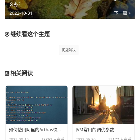
么办？
2022-10-31
下一篇 »
继续看这个主题
问题解决
相关阅读
1分钟看简历，了解工作背景和项目经验。
1分钟看人，大概判断性格类型。
3分钟交流下对某个问题的看法，基本上可以知道你的表达
能力和思维逻辑。
当然，前5分钟并不能决定最后的结果。面试官会根据接下
如何使用阿里的Arthas快速定位正在线上运行的程序问题
JVM常用的调优参数
来的问答加强或者否定自己的既有印象。当然也在期待面试
者能给出一个Punchline(点睛之笔)，也就是我们在评价面试
2022-08-15
13367 人在看
2022-06-30
12177 人在看