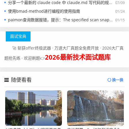
分享一个最新的 claude code 中 claude.md 写代码的规约文件
07/09
些在原有公司呆的不如意只是想换个岗位的面试者，我是很
使用bmad-method进行编程的使用指南
01/24
理解你的，但老实说，换个公司解决不了你面对的那些心理
paimon查询数据报错，提示：The specified scan snapshotId 15845 is out of available snapshotId range [17875, 178
01/15
问题。
3、你不知道你讲的东西都很简单吗？很多人还真不知道。
面试宝典
有时候我觉得对方家的产品应该很复杂，很有深度，结果被
🚀 斩获offer终极武器 · 万道大厂真题全免费开放 · 2026大厂真
面试者轻描淡写三两句就讲完了。爱因斯坦说过，越简单越
2026最新技术面试题库
好，但不要过于简单。这么简单的描述我不知道能反应你什
题抢先练 · 欢迎刷题👉
么能力。
4、只懂一个系统。恩，我知道大公司资源丰富，一个系统
随便看看
换一换
就可以安排一个人持续跟进，但面试的时候就尴尬了，除了
这个系统（甚至这个系统还是企业自己开发的）之外，没有
任何其他拿得出手的东西了。我都不知道怎么捞你。
5、工作年限久，职位高。人很优秀，也愿意从0开始学，但
不好意思，招不起。虽然我觉得这个决定没问题，但我也慌
的一笔。