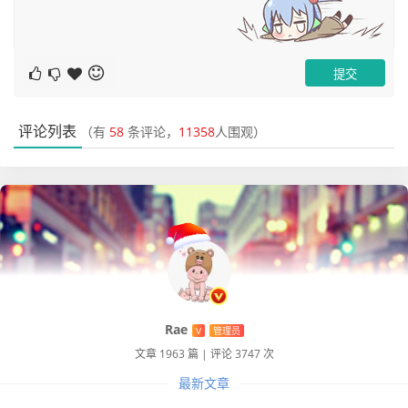
评论列表
（有
58
条评论，
11358
人围观）
1、懂"管理"，不太懂"技术"。任何公司，管理岗总是少数
的，而且这些岗位总是由内部员工逐渐成长起来担任的，所
以懂不懂"管理"，大多数情况下真的不是一件特别重要的事
情。
所以现代社会，不再强调所谓的"管理"，而是"领导力"；Ma
nager这个词用的越来越少，Leader这个词用的越来越多。
Rae
V
管理员
多谈谈"领导力"，少谈谈"管理"。
文章 1963 篇
|
评论 3747 次
2、迷茫。我知道你很迷茫，我也很迷茫。但这里不是心理
最新文章
辅导诊所...... 所以不要对想从事的方向一脸懵逼...... 包括那