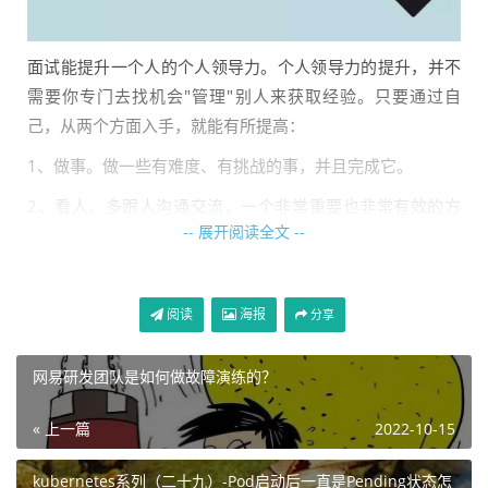
面试能提升一个人的个人领导力。个人领导力的提升，并不
需要你专门去找机会"管理"别人来获取经验。只要通过自
己，从两个方面入手，就能有所提高：
1、做事。做一些有难度、有挑战的事，并且完成它。
2、看人。多跟人沟通交流，一个非常重要也非常有效的方
-- 展开阅读全文 --
式是：面试。
所以面试很好玩，也很累，强度不亚于追着Deadline赶工。
阅读
海报
分享
5分钟就够了
网易研发团队是如何做故障演练的？
一场正规的面试，从开始到结束，需要45分钟到1小时。但
你真的以为，面试官需要45分钟才能决定是否让你通过吗？
« 上一篇
2022-10-15
可能5分钟就够了。
kubernetes系列（二十九）-Pod启动后一直是Pending状态怎