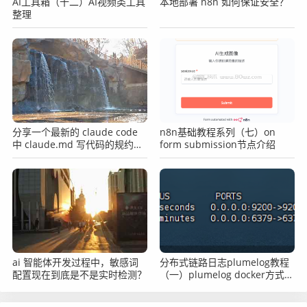
AI工具箱（十二）AI视频类工具
本地部署 n8n 如何保证安全？
整理
最后
分享一个最新的 claude code
n8n基础教程系列（七）on
中 claude.md 写代码的规约文
form submission节点介绍
件
面试很好玩，也很累。看到别人，也能看到自己。职场之
外，生活之中，我们也在经历各种各样的"面试"。放平心
态，小心避坑，我们才会有所成长。
ai 智能体开发过程中，敏感词
分布式链路日志plumelog教程
配置现在到底是不是实时检测？
（一）plumelog docker方式部
署
真正的成长, 源于内心的觉醒和不懈的努力, 你的信念