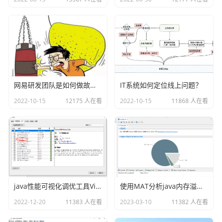
者时经常用到的词：亮点。
如果给的评语是：都还行，但没有亮点。那能否Pass只能祈
求招聘方真的很缺人了。
最难的事
网易研发团队是如何做故障演练的？
IT系统如何定位线上问题？
最难对付的面试者，大约就是那种让面试官"看不清"的狠角
2022-10-15
12175 人在看
2022-10-15
11868 人在看
色。你说他不行吧，看简历和项目经验都很好，听他表达的
也没有大错；说他行吧，回答总是缺点意思，没有答到面试
官想了解的点上。
java性能可视化调优工具VisualVM插件之Visual GC
使用MAT分析java内存溢出的原因
2022-12-20
11383 人在看
2023-03-10
11382 人在看