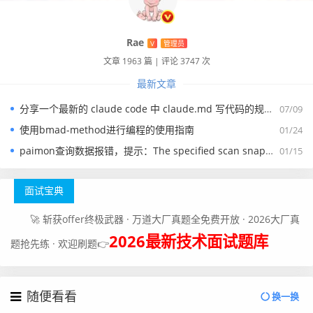
Rae
V
管理员
文章 1963 篇
|
评论 3747 次
最新文章
分享一个最新的 claude code 中 claude.md 写代码的规约文件
07/09
使用bmad-method进行编程的使用指南
01/24
paimon查询数据报错，提示：The specified scan snapshotId 15845 is out of available snapshotId range [17875, 178
01/15
面试宝典
🚀 斩获offer终极武器 · 万道大厂真题全免费开放 · 2026大厂真
2026最新技术面试题库
题抢先练 · 欢迎刷题👉
随便看看
换一换