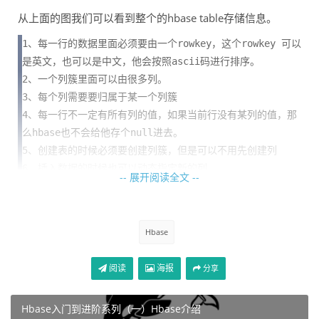
从上面的图我们可以看到整个的hbase table存储信息。
1、每一行的数据里面必须要由一个rowkey，这个rowkey 可以
是英文，也可以是中文，他会按照ascii码进行排序。

2、一个列簇里面可以由很多列。

3、每个列需要要归属于某一个列簇

4、每一行不一定有所有列的值，如果当前行没有某列的值，那
么hbase也不会给他存个null进去。

5、创建表的时候必须要创建列簇，但是可以不用先创建列

6、插入数据的时候也可以动态指定新的列。
-- 展开阅读全文 --
以上就是hbase表存储的形式。在后面的文章中我们会介绍
如何进行操作。
Hbase
真正的成长, 源于内心的觉醒和不懈的努力, 你的信念
阅读
海报
分享
和行动, 将铺就通往更好的自己的道路
Hbase入门到进阶系列（一）Hbase介绍