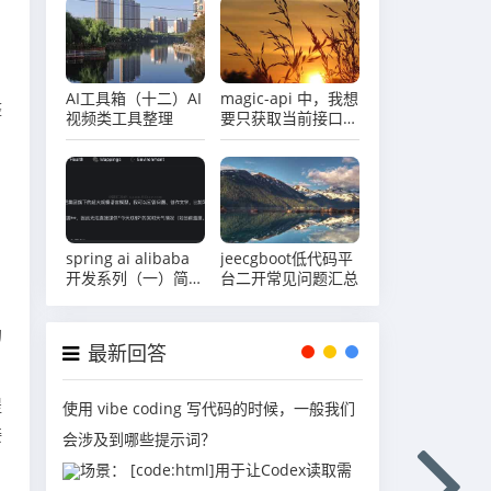
一张配置表？
AI工具箱（十二）AI
magic-api 中，我想
整
视频类工具整理
要只获取当前接口执
行sql的执行结果怎
么办？
spring ai alibaba
jeecgboot低代码平
开发系列（一）简单
台二开常见问题汇总
开发 chatclient 示
例
的
最新回答
提
使用 vibe coding 写代码的时候，一般我们
接
会涉及到哪些提示词？
场景： [code:html]用于让Codex读取需