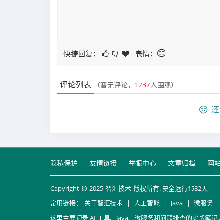
快捷回复：
表情：
评论列表
（暂无评论，
1237
人围观）
还
隐私保护
友情链接
举报中心
文章归档
网
Copyright
2025
智汇技术
版权所有. 安全运行
1582
天
常用链接：
关于智汇技术
|
人工智能
|
Java
|
微服务
这里主要记录 AI 工具、Java、微服务和问题排查的实战