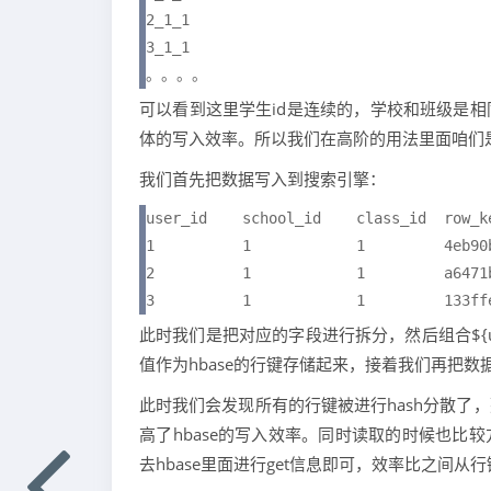
2_1_1

3_1_1

。。。。
可以看到这里学生id是连续的，学校和班级是相
体的写入效率。所以我们在高阶的用法里面咱们是
我们首先把数据写入到搜索引擎：
user_id    school_id    class_id  row_ke
1          1            1         4eb90
2          1            1         a6471
3          1            1         133ff
此时我们是把对应的字段进行拆分，然后组合${user_id
值作为hbase的行键存储起来，接着我们再把数据
此时我们会发现所有的行键被进行hash分散了，
高了hbase的写入效率。同时读取的时候也比较
去hbase里面进行get信息即可，效率比之间