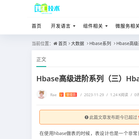
首页
开发语言
组件相关
微服务相
当前位置：
首页
大数据
Hbase系列
Hbase高
正文
Hbase高级进阶系列（三）Hb
Rae
/
2023-11-29
/
1.24 K阅读
/
0
V
管理员
此篇文章发布距今已超过
在使用hbase做表的时候，表设计也是一个非