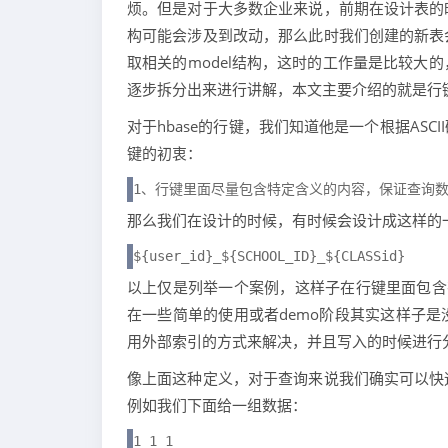
烦。但是对于大多数企业来说，前期在设计表的
构可能会涉及到改动，那么此时我们创建的新表
取相关的model结构，这时的工作量是比较大
逐步拆分出来进行讲解，本文主要介绍的就是行
对于hbase的行键，我们知道他是一个根据AS
键的初衷：
1、行键里面尽量包含特定含义的内容，保证查询
那么我们在设计的时候，有时候会设计成这样的
${user_id}_${SCHOOL_ID}_${CLASSid}
以上仅是列举一个案例，这样子在行键里面包含有
在一些简单的使用或者demo阶段其实这样子
用外部索引的方式来解决，并且写入的时候进行
像上面这种定义，对于查询来说我们确实可以快
例如我们下面给一组数据：
1_1_1
