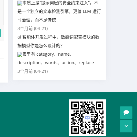
本质上是“提示词层的安全约束注入”，不
是一个独立的文本检测引擎，更偏 LLM 运行
时治理，而不是传统
3个月前 (04-21)
ai 智能体开发过程中，敏感词配置模块的数
据模型你是怎么设计的？
表里有 category、name、
description、words、action、replace
3个月前 (04-21)