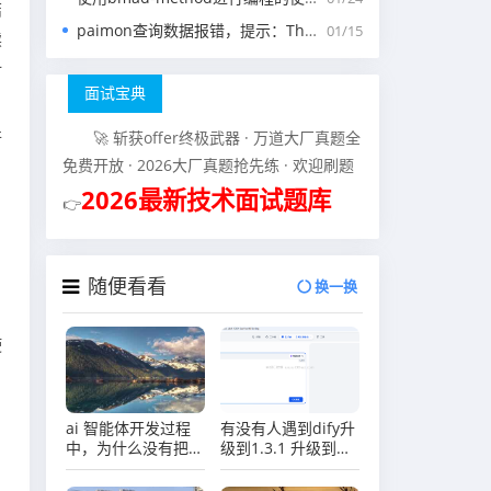
结
paimon查询数据报错，提示：The specified scan snapshotId 15845 is out of available snapshotId range [17875, 178
01/15
读
计
面试宝典
行
🚀 斩获offer终极武器 · 万道大厂真题全
免费开放 · 2026大厂真题抢先练 · 欢迎刷题
2026最新技术面试题库
👉
随便看看
换一换
。
使
，
ai 智能体开发过程
有没有人遇到dify升
中，为什么没有把敏
级到1.3.1 升级到最
感词做成简单的字符
新版本 知识库出问
串字段，而是单独做
题的？