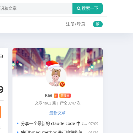
搜索一下
注册/
登录
繁
9
Rae
V
管理员
文章 1963 篇
|
评论 3747 次
最新文章
分享一个最新的 claude code 中 claude.md 写代码的规约文件
07/09
麻
使用bmad-method进行编程的使用指南
01/24