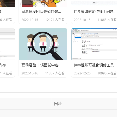
数
网易研发团队是如何做故障演练的？
IT系统如何定位线上问题？
76 人在看
2022-10-15
12174 人在看
2022-10-15
11868 人在看
使用MAT分析java内存溢出的原因
职场经验 | 谈面试中各种各样的坑
java性能可视化调优工具VisualVM
81 人在看
2022-10-16
11357 人在看
2022-12-20
10990 人在看