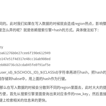
同的。此时我们如果在写入数据的时候就会造成region热点，影响
怎么弄的呢？就是依赖搜索引擎+hash的方式。具体做法如下：
y

ba61276b0e27cee6f190e612949

b147e51f4d317e48cc16ab908ed

eb860736cb2cda845fe8f91af5e
}_${SCHOOL_ID}_${CLASSid}字符串再进行hash，把hash
存储到habse中，用上面的hash作为行键。
那么在写入数据的时候会分散到不同的region里面去，此时大大的
方便，首先从搜索引擎里面查询出来对应条件的row_key，然后直
从行键上检索相关的信息来的更快。