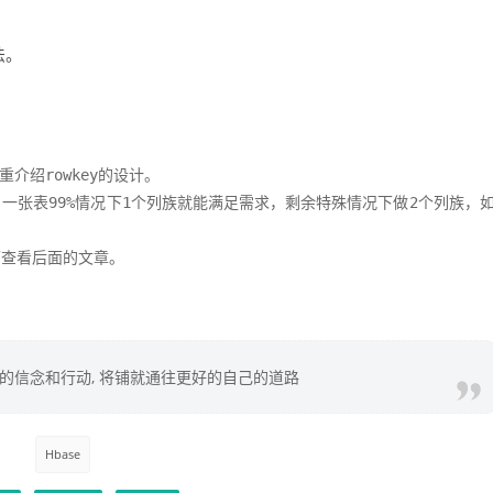
法。
介绍rowkey的设计。

一张表99%情况下1个列族就能满足需求，剩余特殊情况下做2个列族，
可查看后面的文章。
你的信念和行动, 将铺就通往更好的自己的道路
Hbase