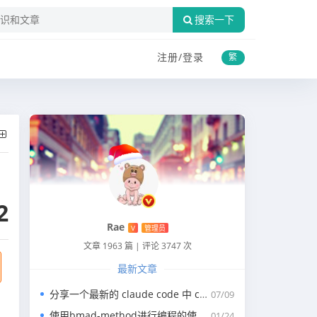
搜索一下
注册/
登录
繁
2
Rae
V
管理员
文章 1963 篇
|
评论 3747 次
最新文章
分享一个最新的 claude code 中 claude.md 写代码的规约文件
07/09
使用bmad-method进行编程的使用指南
01/24