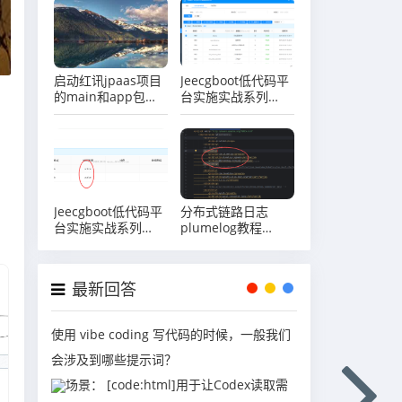
一张配置表？
启动红讯jpaas项目
Jeecgboot低代码平
的main和app包的
台实施实战系列
前端项目的时候，出
（十）场景实战司机
现下载依赖错误怎么
管理之表单字段权限
办？
控制
Jeecgboot低代码平
分布式链路日志
台实施实战系列
plumelog教程
（七）场景实战司机
（二）springboot
管理之表单sql增强
项目集成plumelog
最新回答
使用 vibe coding 写代码的时候，一般我们
会涉及到哪些提示词？
场景： [code:html]用于让Codex读取需