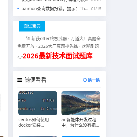
paimon查询数据报错，提示：The specified scan snapshotId 15845 is out of available snapshotId range [17875, 178
01/15
面试宝典
🚀 斩获offer终极武器 · 万道大厂真题全
免费开放 · 2026大厂真题抢先练 · 欢迎刷题
2026最新技术面试题库
👉
随便看看
换一换
centos如何使用
ai 智能体开发过程
docker安装
中，为什么没有把敏
mysql8.0？
感词做成简单的字符
串字段，而是单独做