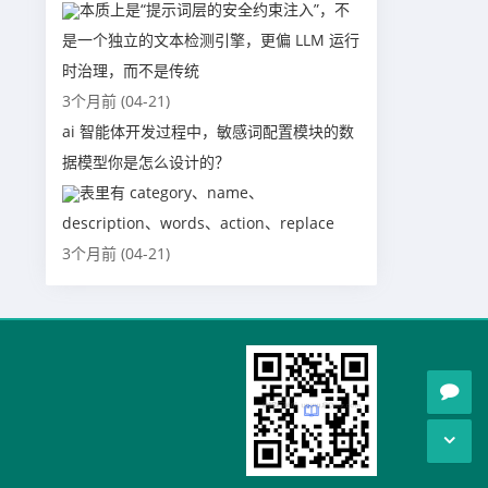
本质上是“提示词层的安全约束注入”，不
是一个独立的文本检测引擎，更偏 LLM 运行
时治理，而不是传统
3个月前 (04-21)
ai 智能体开发过程中，敏感词配置模块的数
据模型你是怎么设计的？
表里有 category、name、
description、words、action、replace
3个月前 (04-21)