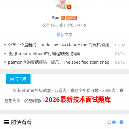
Rae
V
管理员
文章 1963 篇
|
评论 3747 次
最新文章
分享一个最新的 claude code 中 claude.md 写代码的规约文件
07/09
使用bmad-method进行编程的使用指南
01/24
paimon查询数据报错，提示：The specified scan snapshotId 15845 is out of available snapshotId range [17875, 178
01/15
面试宝典
🚀 斩获offer终极武器 · 万道大厂真题全免费开放 · 2026大厂真
2026最新技术面试题库
题抢先练 · 欢迎刷题👉
随便看看
换一换