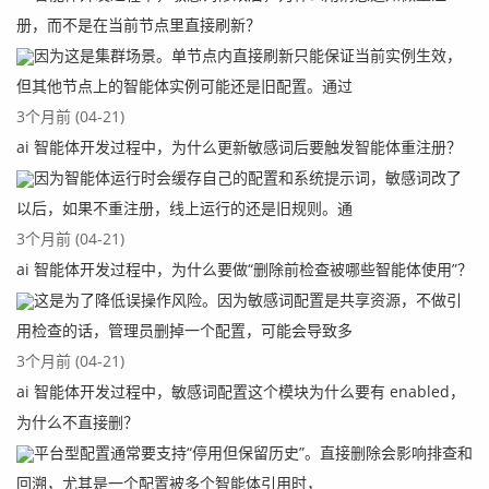
册，而不是在当前节点里直接刷新？
因为这是集群场景。单节点内直接刷新只能保证当前实例生效，
但其他节点上的智能体实例可能还是旧配置。通过
3个月前 (04-21)
ai 智能体开发过程中，为什么更新敏感词后要触发智能体重注册？
因为智能体运行时会缓存自己的配置和系统提示词，敏感词改了
以后，如果不重注册，线上运行的还是旧规则。通
3个月前 (04-21)
ai 智能体开发过程中，为什么要做“删除前检查被哪些智能体使用”？
以上就是我们从业务的角度来看，配置前端项目的扩容和缩
这是为了降低误操作风险。因为敏感词配置是共享资源，不做引
容，并且实现负载均衡访问的案例。
用检查的话，管理员删掉一个配置，可能会导致多
3个月前 (04-21)
ai 智能体开发过程中，敏感词配置这个模块为什么要有 enabled，
真正的成长, 源于内心的觉醒和不懈的努力, 你的信念
为什么不直接删？
和行动, 将铺就通往更好的自己的道路
平台型配置通常要支持“停用但保留历史”。直接删除会影响排查和
回溯，尤其是一个配置被多个智能体引用时，