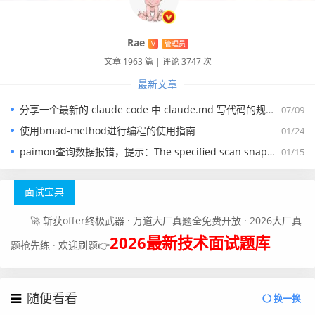
Rae
V
管理员
文章 1963 篇
|
评论 3747 次
最新文章
分享一个最新的 claude code 中 claude.md 写代码的规约文件
07/09
首先我们把pod修改为ClusterIp的模式：
使用bmad-method进行编程的使用指南
01/24
paimon查询数据报错，提示：The specified scan snapshotId 15845 is out of available snapshotId range [17875, 178
01/15
面试宝典
🚀 斩获offer终极武器 · 万道大厂真题全免费开放 · 2026大厂真
2026最新技术面试题库
题抢先练 · 欢迎刷题👉
随便看看
换一换
然后我们勾选下方的应用路由，配置一个ingress