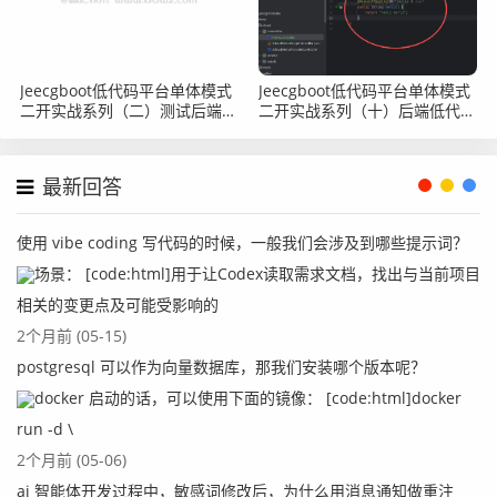
然后我们保存，再使用这个域名进行访问，就可以看到两个
pod中的nginx都有日志了：
Jeecgboot低代码平台单体模式
Jeecgboot低代码平台单体模式
二开实战系列（二）测试后端接
二开实战系列（十）后端低代码
口获取token教程
二开之日志记录
最新回答
使用 vibe coding 写代码的时候，一般我们会涉及到哪些提示词？
场景： [code:html]用于让Codex读取需求文档，找出与当前项目
相关的变更点及可能受影响的
2个月前 (05-15)
postgresql 可以作为向量数据库，那我们安装哪个版本呢？
docker 启动的话，可以使用下面的镜像： [code:html]docker
当然这里我们缩容的话，直接点击左侧的方向键就可以了：
run -d \
2个月前 (05-06)
ai 智能体开发过程中，敏感词修改后，为什么用消息通知做重注