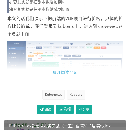
扩容其实就是把副本数增加到N

缩容其实就是把副本数缩减到N-m
本文的话我们演示下把前端的VUE项目进行扩容，具体的扩
容比较简单，我们登录到kuboard上，进入到show-web这
个负载里面：
-- 展开阅读全文 --
Kubernetes
Kuboard
阅读
海报
分享
我们可以点击左右这个方向键，向右就是扩容，向左就是缩
容，下面我们试试把这个pod扩容到2：
Kubernetes部署微服务实战（十五）配置VUE后端nginx