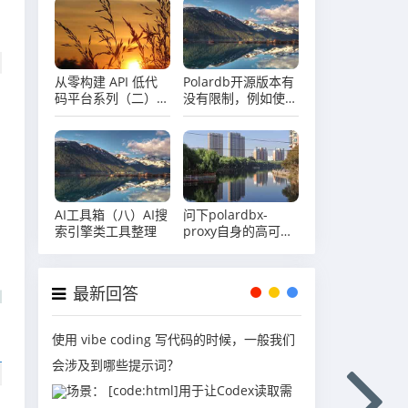
从零构建 API 低代
Polardb开源版本有
码平台系列（二）技
没有限制，例如使用
术选型与架构设计
期限、授权许可等要
求?
AI工具箱（八）AI搜
问下polardbx-
索引擎类工具整理
proxy自身的高可用
有相关方案嘛
最新回答
使用 vibe coding 写代码的时候，一般我们
会涉及到哪些提示词？
场景： [code:html]用于让Codex读取需