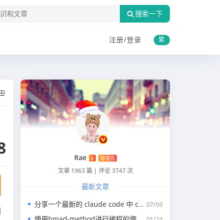
搜索一下
注册/
登录
繁
8
Rae
V
管理员
文章 1963 篇
|
评论 3747 次
最新文章
分享一个最新的 claude code 中 claude.md 写代码的规约文件
07/09
固
使用bmad-method进行编程的使用指南
01/24