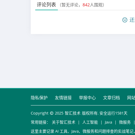
评论列表
（暂无评论，
842
人围观）
还
隐私保护
友情链接
举报中心
文章归档
网
Copyright
2025
智汇技术
版权所有. 安全运行
1581
天
常用链接：
关于智汇技术
|
人工智能
|
Java
|
微服务
这里主要记录 AI 工具、Java、微服务和问题排查的实战