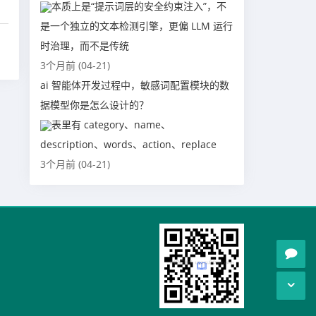
本质上是“提示词层的安全约束注入”，不
是一个独立的文本检测引擎，更偏 LLM 运行
时治理，而不是传统
3个月前 (04-21)
ai 智能体开发过程中，敏感词配置模块的数
据模型你是怎么设计的？
表里有 category、name、
description、words、action、replace
3个月前 (04-21)