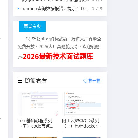
paimon查询数据报错，提示：The specified scan snapshotId 15845 is out of available snapshotId range [17875, 178
01/15
面试宝典
以
🚀 斩获offer终极武器 · 万道大厂真题全
免费开放 · 2026大厂真题抢先练 · 欢迎刷题
2026最新技术面试题库
👉
随便看看
换一换
时
n8n基础教程系列
阿里云效CI/CD系列
（五）code节点介
（一）构建docker
绍
镜像+docker部署实
例的项目案例