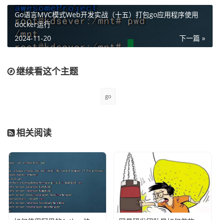
Go语言MVC模式Web开发实战（十五）打包go应用程序使用
然后我们在validatetorconfig.go文件中编写GetValidateErr
docker运行
方法来解析我们定义的错误提示语，具体的方法示例如下：
2024-11-20
下一篇 »
func GetValidateErr(obj any, rawErr error) erro
r {

继续看这个主题
    validationErrs, ok := rawErr.(validator.Valid
ationErrors)

go
    if !ok {

       return rawErr

    }

相关阅读
    var errString []string

    for _, validationErr := range validationErr
s {

       field, ok := reflect.TypeOf(obj).FieldByNa
me(validationErr.Field())

       if ok {

          if e := field.Tag.Get("err"); e != "" {
