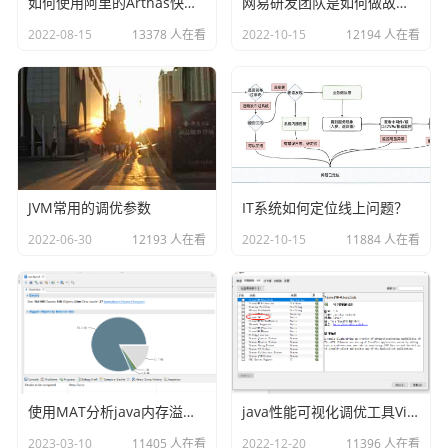
如何使用阿里的Arthas快速定位正在线上运行的程序问题
网易研发团队是如何做故障演练的？
             errString = append(errString, fmt.Sp
rintf("%s: %s", validationErr.Field(), e))

2022-08-15
13378 人在看
2022-10-15
12194 人在看
             continue

          }

       }

       errString = append(errString, validationEr
r.Error())

    }

JVM常用的调优参数
IT系统如何定位线上问题？
    return errors.New(strings.Join(errStrin
g, "\n"))

2022-06-30
12193 人在看
2022-10-15
11884 人在看
}
三、绑定的地方解析
接下来我们在每一个requestmapping的地方，绑定对象的时
使用MAT分析java内存溢出的原因
java性能可视化调优工具VisualVM插件之Visual GC
候，如果出现错误就使用上面的
GetValidateErr方法来解析
错误。比如我们在login接口的地方使用
GetValidateErr方法
2023-03-10
11405 人在看
2022-12-20
11396 人在看