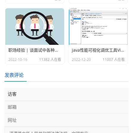
解析错误信息的示例如下：
loginRequest := request.LoginReuqest{}

if err := c.ShouldBindJSON(&loginRequest); err !
= nil {

    //老的错误信息提示

职场经验 | 谈面试中各种各样的坑
java性能可视化调优工具VisualVM
    //middleware.Fail(c, http.StatusBadRequest, e
2022-10-16
11382 人在看
2022-12-20
11007 人在看
rr.Error())

    //新的友好的错误信息提示

发表评论
    middleware.Fail(c, http.StatusBadRequest, con
fig.GetValidateErr(loginRequest, err).Error())

    return

}
四、测试验证
接下来我们启动项目测试验证一下：