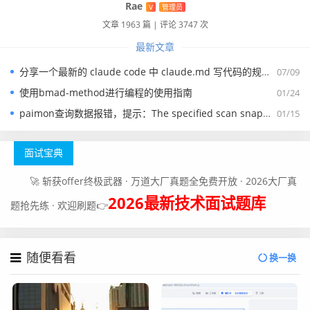
Rae
V
管理员
本站用户
免费查看
文章 1963 篇
|
评论 3747 次
登录账号
最新文章
您未登录，请
登录
或
注册
后查看
分享一个最新的 claude code 中 claude.md 写代码的规约文件
07/09
使用bmad-method进行编程的使用指南
01/24
真正的成长, 源于内心的觉醒和不懈的努力, 你的信念
和行动, 将铺就通往更好的自己的道路
paimon查询数据报错，提示：The specified scan snapshotId 15845 is out of available snapshotId range [17875, 178
01/15
面试宝典
🚀 斩获offer终极武器 · 万道大厂真题全免费开放 · 2026大厂真
2026最新技术面试题库
题抢先练 · 欢迎刷题👉
随便看看
换一换