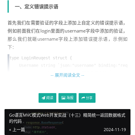
一、定义错误提示语
首先我们在需要验证的字段上添加上自定义的错误提示语，
例如前面我们在login里面的username字段中添加的验证，
那么我们就砸username字段上添加错误提示语，示例如
下：
type LoginReuqest struct {

    Username string `json:"username" binding:"req
uired,usernameValidator" err:"用户名不合法"`

-- 展开阅读全文 --
    password string `json:"password"`

}
备注：这里的err可以自定义，只需要在后面编写方法的时候
阅读
海报
分享
获取对应的key即可。
Go语言MVC模式Web开发实战（十三）精简统一返回数据格式
的代码
« 上一篇
2024-11-19
二、编写方法解析错误提示语