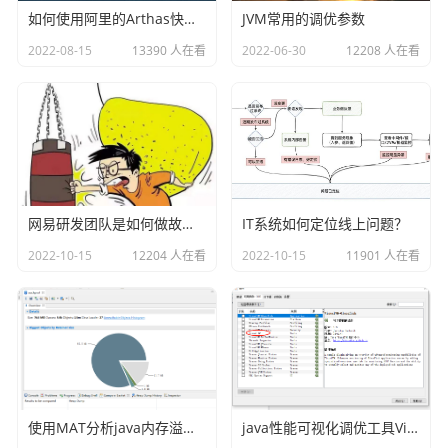
2、我们设置的限制是小于关系，也就是限制数量是100的
如何使用阿里的Arthas快速定位正在线上运行的程序问题
JVM常用的调优参数
话，只能上传99个文件。
2022-08-15
13390 人在看
2022-06-30
12208 人在看
空间大小限额
空间大小限额主要指的是数量是不固定的，但是总空间大小
是一样的，例如限制为100G，那么可以上传100个文件，也
可以上传10000个文件，只要总大小不超过100G即可。同时
设置空间大小的话，设置的空间大小至少为block_size * 3
网易研发团队是如何做故障演练的？
IT系统如何定位线上问题？
2022-10-15
12204 人在看
2022-10-15
11901 人在看
1）给张三这个目录设置总空间大小为100KB
./hdfs dfsadmin -setSpaceQuota 100k /user/zhangsa
n/
2）查看当前目录的空间限额
./hadoop fs -count -q -h /user/zhangsan/
使用MAT分析java内存溢出的原因
java性能可视化调优工具VisualVM插件之Visual GC