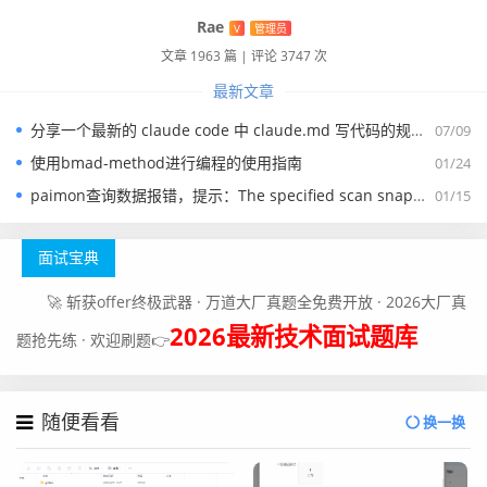
和行动, 将铺就通往更好的自己的道路
Rae
V
管理员
文章 1963 篇
|
评论 3747 次
最新文章
分享一个最新的 claude code 中 claude.md 写代码的规约文件
07/09
使用bmad-method进行编程的使用指南
01/24
paimon查询数据报错，提示：The specified scan snapshotId 15845 is out of available snapshotId range [17875, 178
01/15
面试宝典
🚀 斩获offer终极武器 · 万道大厂真题全免费开放 · 2026大厂真
2026最新技术面试题库
题抢先练 · 欢迎刷题👉
随便看看
换一换