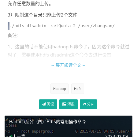
允许任意数量的上传。
3）限制这个目录只能上传2个文件
./hdfs dfsadmin -setQuota 2 /user/zhangsan/
备注：
1、这里的话不能使用hadoop fs命令了，因为这个命令就过
时了，需要使用hdfs dfsadmin这个命令去进行设置
-- 展开阅读全文 --
4）查看最新的限额情况
./hadoop fs -count -q -h /user/zhangsan/
Hadoop
Hdfs
可以看到限额是2，也就是不能超过2个文件。
阅读
海报
分享
5）测试上传
Hadoop系列（四）Hdfs的常用操作命令
./hadoop fs -put aaa.txt /user/zhangsan/

./hadoop fs -put users.txt /user/zhangsan/
« 上一篇
2023-02-09