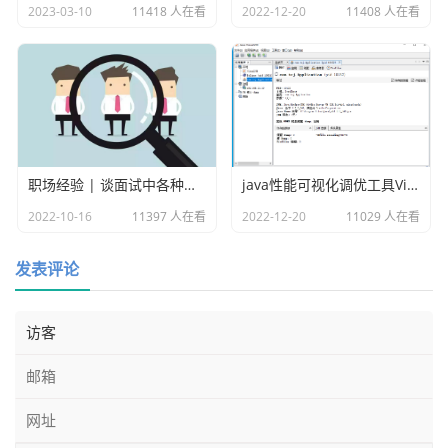
2023-03-10
11418 人在看
2022-12-20
11408 人在看
这里假设我们上传一个超过100K的文件，这里我们准备一个
aaa.txt的文件
上传看看
职场经验 | 谈面试中各种各样的坑
java性能可视化调优工具VisualVM
2022-10-16
11397 人在看
2022-12-20
11029 人在看
发表评论
可以看到上传报错了，上传不上去。
3）清除某个目录的空间限额配置
./hdfs dfsadmin -clrSpaceQuota /user/zhangsan