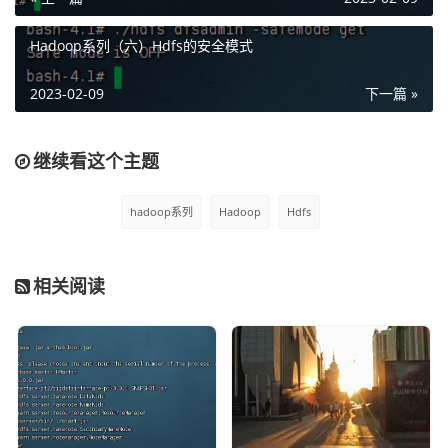
Hadoop系列（六）Hdfs的安全模式
可以看到只能上传1个文件，不能再上传了，上传超了就会
2023-02-09
下一篇 »
报错。
6）清楚数量的限额配置
继续看这个主题
./hdfs dfsadmin -clrQuota /user/zhangsan
hadoop系列
Hadoop
Hdfs
可以看到限制被取消掉了。
相关阅读
备注：
1、数量限额只是仅限于限制数量，空间总大小是不固定
的，也就是上传20个1G的文件和上传20个100G的文件都可
以。