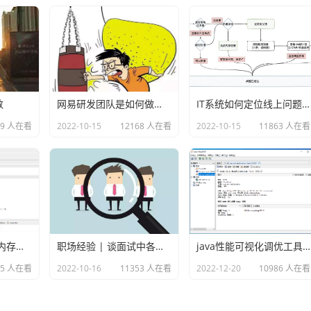
数
网易研发团队是如何做故障演练的？
IT系统如何定位线上问题？
69 人在看
2022-10-15
12168 人在看
2022-10-15
11863 人在看
使用MAT分析java内存溢出的原因
职场经验 | 谈面试中各种各样的坑
java性能可视化调优工具VisualVM
75 人在看
2022-10-16
11353 人在看
2022-12-20
10986 人在看