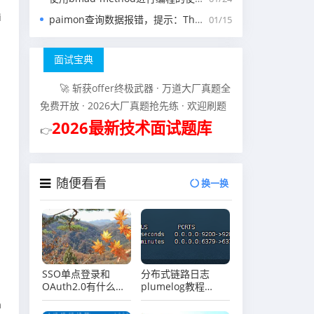
i
paimon查询数据报错，提示：The specified scan snapshotId 15845 is out of available snapshotId range [17875, 178
01/15
面试宝典
🚀 斩获offer终极武器 · 万道大厂真题全
免费开放 · 2026大厂真题抢先练 · 欢迎刷题
2026最新技术面试题库
👉
随便看看
换一换
SSO单点登录和
分布式链路日志
OAuth2.0有什么区
plumelog教程
别？
（一）plumelog
m
docker方式部署