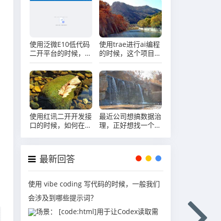
使用泛微E10低代码
使用trae进行ai编程
二开平台的时候，提
的时候，这个项目规
示“模块未启用，请
范project_rule.md
联系管理员”怎么
怎么弄啊？
办？
使用红讯二开开发接
最近公司想搞数据治
口的时候，如何在二
理，正好想找一个便
开的代码中屏蔽掉接
宜好用的产品,有没
口中自动进行的
有推荐啊？
authorized验证？
最新回答
使用 vibe coding 写代码的时候，一般我们
会涉及到哪些提示词？
场景： [code:html]用于让Codex读取需