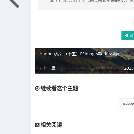
真正的成长, 源于内心的觉醒和不懈的努力, 
阅
Hadoop系列（十五）FSImage与edits详解
« 上一篇
2023
继续看这个主题
hadoo
相关阅读