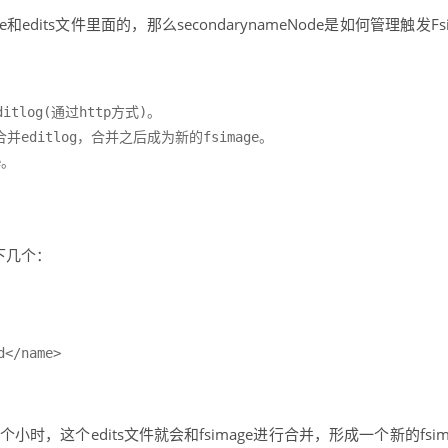
dits文件里面的，那么secondarynameNode是如何管理触发Fs
ditlog(通过http⽅式)。 

合并editlog，合并之后成为新的fsimage。 

。 

如下几个：
</name>

时，这个edits文件就会和fsimage进行合并，形成一个新的fsi