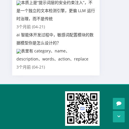
本质上是“提示词层的安全约束注入”，不
是一个独立的文本检测引擎，更偏 LLM 运行
时治理，而不是传统
3个月前 (04-21)
ai 智能体开发过程中，敏感词配置模块的数
据模型你是怎么设计的？
表里有 category、name、
description、words、action、replace
3个月前 (04-21)