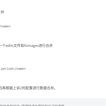
合并
name>

edits文件和fsimages进行合并
period</name>

然后再根据上诉2的配置进行数据合并。