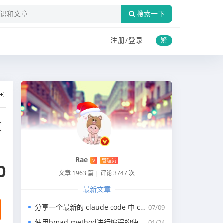
搜索一下
注册/
登录
繁
⽂
Rae
V
管理员
0
文章 1963 篇
|
评论 3747 次
最新文章
分享一个最新的 claude code 中 claude.md 写代码的规约文件
07/09
使用bmad-method进行编程的使用指南
01/24