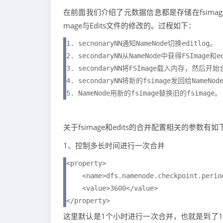
在前面我们介绍了元数据信息都是存储在fsimage和e
mage与Edits⽂件的修改的。过程如下：
1. secnonaryNN通知NameNode切换editlog。 

2. secondaryNN从NameNode中获得FSImage和e
3. secondaryNN将FSImage载⼊内存，然后开始
4. secondaryNN将新的fsimage发回给NameNode
5. NameNode⽤新的fsimage替换旧的fsimage。
关于fsimage和edits的合并配置相关的参数有
1、控制多长时间进行一次合并
<property>

    <name>dfs.namenode.checkpoint.period
    <value>3600</value>

</property>
这里默认是1个小时进行一次合并，也就是到了1个小